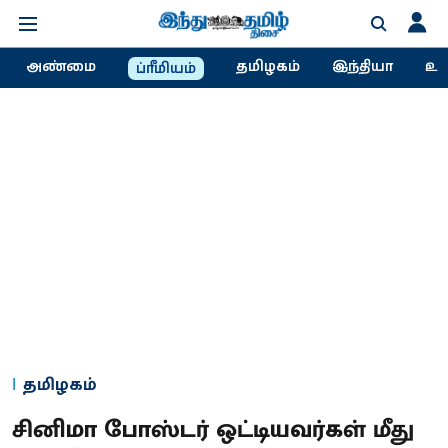
அண்மை
தமிழகம்
இந்தியா
உல
ப்ரீமியம்
தமிழகம்
சினிமா போஸ்டர் ஒட்டியவர்கள் மீது