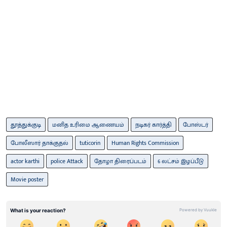
தூத்துக்குடி
மனித உரிமை ஆணையம்
நடிகர் கார்த்தி
போஸ்டர்
போலீஸார் தாக்குதல்
tuticorin
Human Rights Commission
actor karthi
police Attack
தோழா திரைப்படம்
6 லட்சம் இழப்பீடு
Movie poster