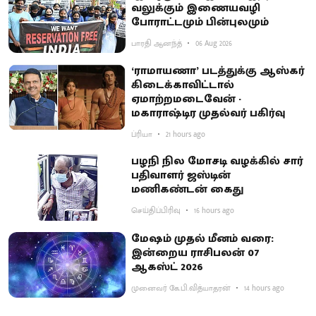
வலுக்கும் இணையவழி
போராட்டமும் பின்புலமும்
பாரதி ஆனந்த்
06 Aug 2026
‘ராமாயணா’ படத்துக்கு ஆஸ்கர்
கிடைக்காவிட்டால்
ஏமாற்றமடைவேன் -
மகாராஷ்டிர முதல்வர் பகிர்வு
ப்ரியா
21 hours ago
பழநி நில மோசடி வழக்கில் சார்
பதிவாளர் ஜஸ்டின்
மணிகண்டன் கைது
செய்திப்பிரிவு
16 hours ago
மேஷம் முதல் மீனம் வரை:
இன்றைய ராசிபலன் 07
ஆகஸ்ட் 2026
முனைவர் கே.பி.வித்யாதரன்
14 hours ago