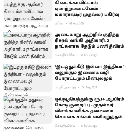
கிடைக்காவிட்டால்
ஏமாற்றமடைவேன் -
மகாராஷ்டிர முதல்வர் பகிர்வு
ப்ரியா
06 Aug 2026
அடையாறு ஆற்றில் குதித்த
ரிசர்வ் வங்கி அதிகாரி: 2
நாட்களாக தேடும் பணி தீவிரம்
செய்திப்பிரிவு
17 hours ago
‘இடஒதுக்கீடு இல்லா இந்தியா’ -
வலுக்கும் இணையவழி
போராட்டமும் பின்புலமும்
பாரதி ஆனந்த்
06 Aug 2026
ஓய்வூதியத்துக்கு ரூ.14 ஆயிரம்
கோடி குறைப்பு - முதல்வர்
விளக்கமளிக்க தலைமை
செயலக சங்கம் வலியுறுத்தல்
செய்திப்பிரிவு
17 hours ago