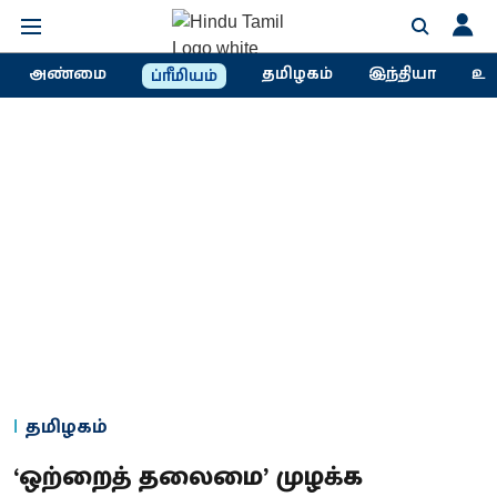
அண்மை
தமிழகம்
இந்தியா
உல
ப்ரீமியம்
தமிழகம்
‘ஒற்றைத் தலைமை’ முழக்க