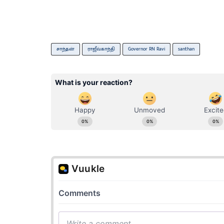
சாந்தன்
ராஜீவ்காந்தி
Governor RN Ravi
santhan