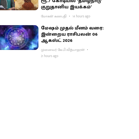
ரூ.7 கோடியில் ‘தமிழ்நாடு
குறுதானிய இயக்கம்’
மோகன் கணபதி
14 hours ago
மேஷம் முதல் மீனம் வரை:
இன்றைய ராசிபலன் 06
ஆகஸ்ட் 2026
முனைவர் கே.பி.வித்யாதரன்
21 hours ago