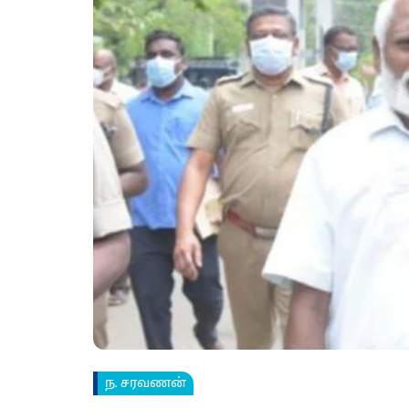
ந. சரவணன்