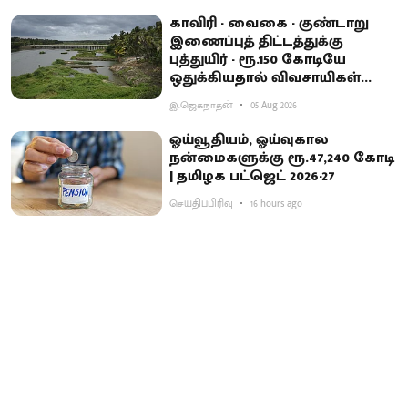
காவிரி - வைகை - குண்டாறு
இணைப்புத் திட்டத்துக்கு
புத்துயிர் - ரூ.150 கோடியே
ஒதுக்கியதால் விவசாயிகள்
ஏமாற்றம்
இ.ஜெகநாதன்
05 Aug 2026
ஓய்வூதியம், ஓய்வுகால
நன்மைகளுக்கு ரூ.47,240 கோடி
| தமிழக பட்ஜெட் 2026-27
செய்திப்பிரிவு
16 hours ago