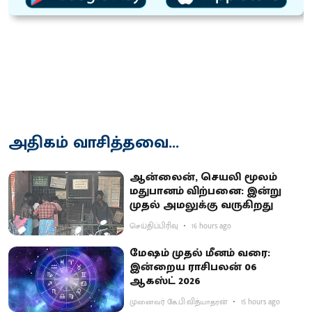
அதிகம் வாசித்தவை...
ஆன்லைன், செயலி மூலம்
மதுபானம் விற்பனை: இன்று
முதல் அமலுக்கு வருகிறது
செய்திப்பிரிவு
16 hours ago
மேஷம் முதல் மீனம் வரை:
இன்றைய ராசிபலன் 06
ஆகஸ்ட் 2026
முனைவர் கே.பி.வித்யாதரன்
15 hours ago