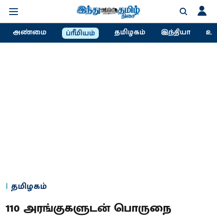
அண்மை
தமிழகம்
இந்தியா
உல
ப்ரீமியம்
தமிழகம்
110 அரங்குகளுடன் பொருநை