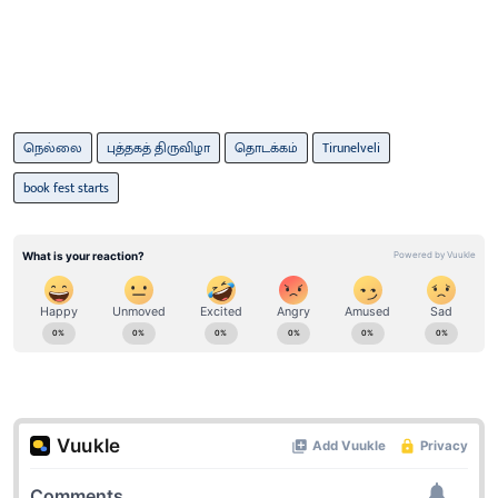
நெல்லை
புத்தகத் திருவிழா
தொடக்கம்
Tirunelveli
book fest starts