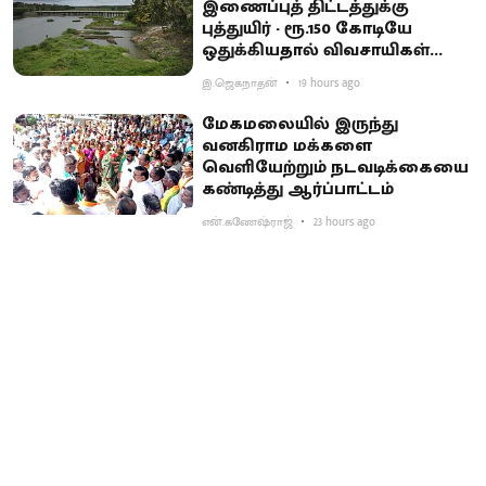
இணைப்புத் திட்டத்துக்கு
புத்துயிர் - ரூ.150 கோடியே
ஒதுக்கியதால் விவசாயிகள்
ஏமாற்றம்
இ.ஜெகநாதன்
19 hours ago
மேகமலையில் இருந்து
வனகிராம மக்களை
வெளியேற்றும் நடவடிக்கையை
கண்டித்து ஆர்ப்பாட்டம்
என்.கணேஷ்ராஜ்
23 hours ago