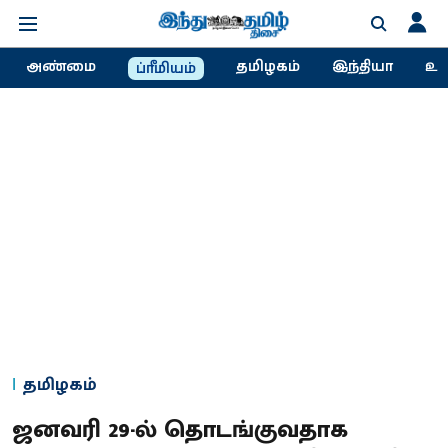
அண்மை
தமிழகம்
இந்தியா
உல
ப்ரீமியம்
தமிழகம்
ஜனவரி 29-ல் தொடங்குவதாக