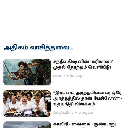
அதிகம் வாசித்தவை...
சந்தீப் கிஷனின் ‘கரிகாலா’
முதல் தோற்றம் வெளியீடு!
ப்ரியா
19 hours ago
“இரட்டை அர்த்தமில்லை; ஒரே
அர்த்தத்தில் தான் பேசினேன்” -
உதயநிதி விளக்கம்
செய்திப்பிரிவு
04 Aug 2026
காவிரி - வைகை - குண்டாறு