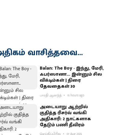
திகம் வாசித்தவை...
Balan: The Boy - இந்து, மேரி,
ஃபர்ஸானா... இன்னும் சில
விக்டிம்கள் | திரை
தேவதைகள் 30
பாரதி ஆனந்த்
16 hours ago
அடையாறு ஆற்றில்
குதித்த ரிசர்வ் வங்கி
அதிகாரி: 2 நாட்களாக
தேடும் பணி தீவிரம்
செய்திப்பிரிவு
07 Aug 2026