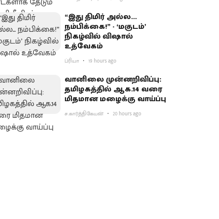
“இது திமிர் அல்ல...
நம்பிக்கை!” - ‘மகுடம்’
நிகழ்வில் விஷால்
உத்வேகம்
ப்ரியா
19 hours ago
வானிலை முன்னறிவிப்பு:
தமிழகத்தில் ஆக.14 வரை
மிதமான மழைக்கு வாய்ப்பு
ச.கார்த்திகேயன்
20 hours ago