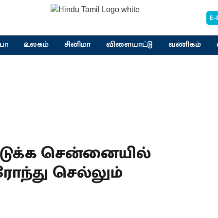
E-
யா
உலகம்
சினிமா
விளையாட்டு
வணிகம்
தடுக்க சென்னையில்
ரோந்து செல்லும்