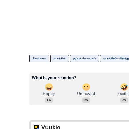
சென்னை
சைக்கிள்
குற்றச் செயல்கள்
சைக்கிளில் ரோந்து