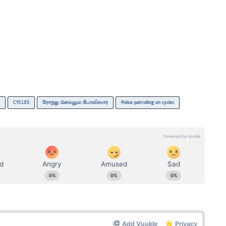
CYCLES
ரோந்து செல்லும் போலீஸார்
Police patrolling on cycles