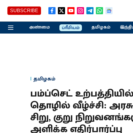
SUBSCRIBE
அண்மை
தமிழகம்
இந்தி
ப்ரீமியம்
தமிழகம்
பம்ப்செட் உற்பத்திய
தொழில் வீழ்ச்சி: அர
சிறு, குறு நிறுவனங்
அளிக்க எதிர்பார்ப்பு