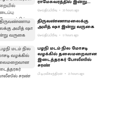
ராமேசுவரத்தில் இன்று
வேலைநிறுத்தம்
செய்திப்பிரிவு
20 hours ago
திருவண்ணாமலைக்கு
அமித் ஷா இன்று வருகை
செய்திப்பிரிவு
17 hours ago
பழநி மடம் நில மோசடி
வழக்கில் தலைமறைவான
இடைத்தரகர் போலீஸில்
சரண்
பி.டி.ரவிச்சந்திரன்
23 hours ago