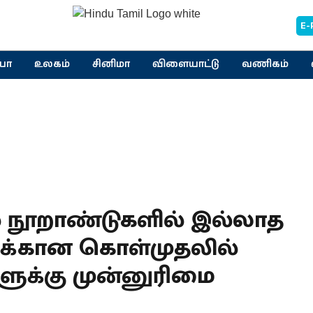
E-
யா
உலகம்
சினிமா
விளையாட்டு
வணிகம்
ில் நூறாண்டுகளில் இல்லாத
சுக்கான கொள்முதலில்
களுக்கு முன்னுரிமை