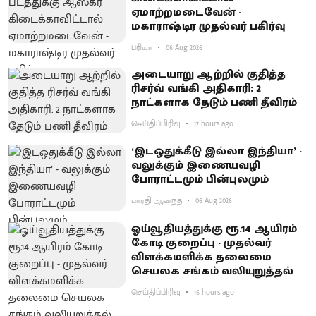
ஏமாற்றமடைவேன் -
மகாராஷ்டிர முதல்வர் பகிர்வு
ப்ரியா
06 Aug 2026
அடையாறு ஆற்றில் குதித்த
ரிசர்வ் வங்கி அதிகாரி: 2
நாட்களாக தேடும் பணி தீவிரம்
செய்திப்பிரிவு
17 hours ago
‘இடஒதுக்கீடு இல்லா இந்தியா’ -
வலுக்கும் இணையவழி
போராட்டமும் பின்புலமும்
பாரதி ஆனந்த்
06 Aug 2026
ஓய்வூதியத்துக்கு ரூ.14 ஆயிரம்
கோடி குறைப்பு - முதல்வர்
விளக்கமளிக்க தலைமை
செயலக சங்கம் வலியுறுத்தல்
செய்திப்பிரிவு
16 hours ago