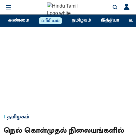
அண்மை
தமிழகம்
இந்தியா
உல
ப்ரீமியம்
தமிழகம்
நெல் கொள்முதல் நிலையங்களில்