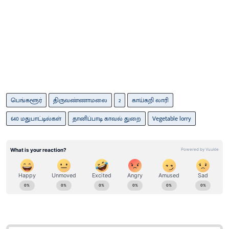
பெங்களூர்
திருவண்ணாமலை
2
காய்கறி லாரி
640 மதுபாட்டில்கள்
தானிப்பாடி காவல் துறை
Vegetable lorry