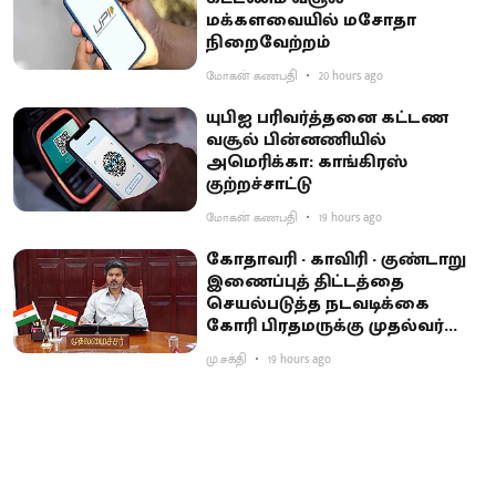
மக்களவையில் மசோதா
நிறைவேற்றம்
மோகன் கணபதி
20 hours ago
யுபிஐ பரிவர்த்தனை கட்டண
வசூல் பின்னணியில்
அமெரிக்கா: காங்கிரஸ்
குற்றச்சாட்டு
மோகன் கணபதி
19 hours ago
கோதாவரி - காவிரி - குண்டாறு
இணைப்புத் திட்டத்தை
செயல்படுத்த நடவடிக்கை
கோரி பிரதமருக்கு முதல்வர்
விஜய் கடிதம்
மு.சக்தி
19 hours ago