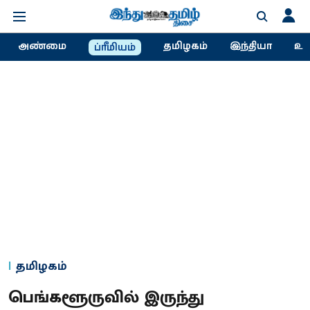
அண்மை
தமிழகம்
இந்தியா
உல
ப்ரீமியம்
தமிழகம்
பெங்களூருவில் இருந்து