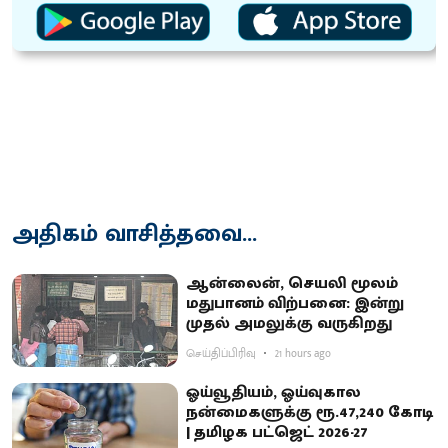
அதிகம் வாசித்தவை...
ஆன்லைன், செயலி மூலம்
மதுபானம் விற்பனை: இன்று
முதல் அமலுக்கு வருகிறது
செய்திப்பிரிவு
21 hours ago
ஓய்வூதியம், ஓய்வுகால
நன்மைகளுக்கு ரூ.47,240 கோடி
| தமிழக பட்ஜெட் 2026-27