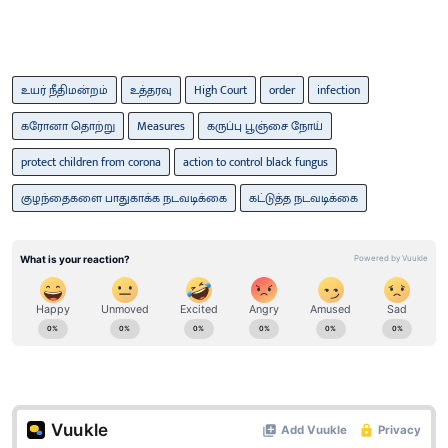
உயர் நீதிமன்றம்
உத்தரவு
High Court
order
infection
கரோனா தொற்று
Measures
கருப்பு பூஞ்சை நோய்
protect children from corona
action to control black fungus
குழந்தைகளை பாதுகாக்க நடவடிக்கை
கட்டுத்த நடவடிக்கை