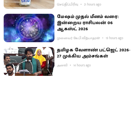
செய்திப்பிரிவு
21 hours ago
மேஷம் முதல் மீனம் வரை:
இன்றைய ராசிபலன் 06
ஆகஸ்ட் 2026
முனைவர் கே.பி.வித்யாதரன்
19 hours ago
தமிழக வேளாண் பட்ஜெட் 2026-
27 முக்கிய அம்சங்கள்
அனலி
14 hours ago