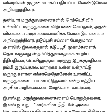
விவரங்கள் முழுமையாகப் பதியப்பட வேண்டுமென
அறிவுறுத்தினர்.
தனியார் மருத்துவமனைகளில் ரெம்டெசிவிர்
உள்ளிட்ட மருந்துகளை விற்பனை செய்தால், அதன்
விலையை அரசு கண்காணிக்க வேண்டும் எனவும்
அறிவுறுத்தினர். தடுப்பூசி சப்ளை போதுமான
அளவில் இல்லாததால் தடுப்பூசி முகாம்களைத்
தொடங்குவது ஸ்தம்பித்துள்ளதாகக் கூறிய
நீதிபதிகள், டொசிலூசூமா மருந்து இறக்குமதியை
நம்பி இருப்பதால், மாற்றாக உள்ள உள்நாட்டு
மருந்துகளான எக்சாமெதோசோன் உள்ளிட்ட
மருந்துகளைப் பயன்படுத்தலாம் என்ற மத்திய
அரசின் அறிக்கையை மேற்கோள் காட்டினர்.
இ.எஸ்.ஐ. மருத்துவமனைகளைப் பொறுத்தவரை,
இ.எஸ்.ஐ உறுப்பினர்களின் நிதியில் அவை
செயல்படுத்தப்படுவதால், அங்கு கரோனா சிகிச்சை