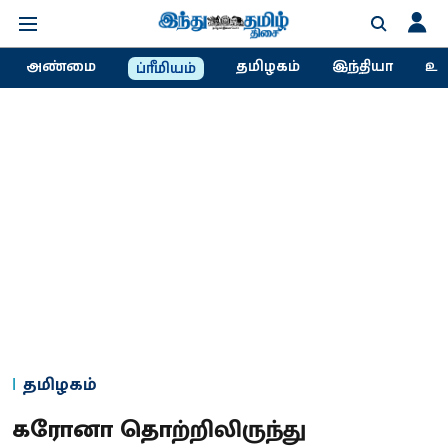
அண்மை
தமிழகம்
இந்தியா
உல
ப்ரீமியம்
தமிழகம்
கரோனா தொற்றிலிருந்து