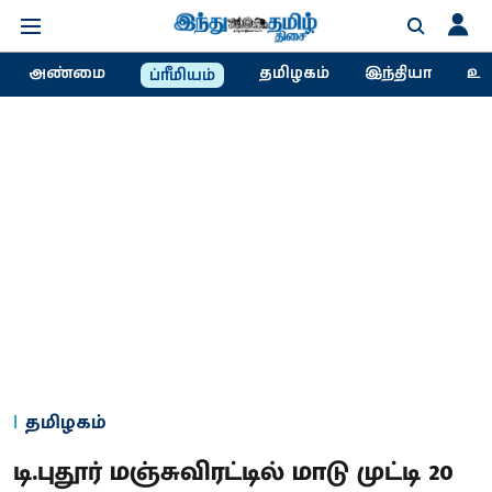
அண்மை
தமிழகம்
இந்தியா
உல
ப்ரீமியம்
தமிழகம்
டி.புதூர் மஞ்சுவிரட்டில் மாடு முட்டி 20