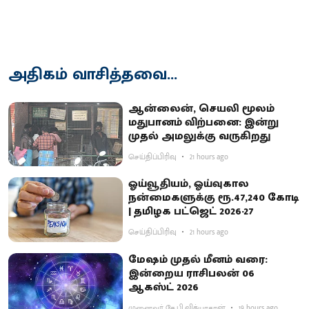
அதிகம் வாசித்தவை...
ஆன்லைன், செயலி மூலம்
மதுபானம் விற்பனை: இன்று
முதல் அமலுக்கு வருகிறது
செய்திப்பிரிவு
21 hours ago
ஓய்வூதியம், ஓய்வுகால
நன்மைகளுக்கு ரூ.47,240 கோடி
| தமிழக பட்ஜெட் 2026-27
செய்திப்பிரிவு
21 hours ago
மேஷம் முதல் மீனம் வரை:
இன்றைய ராசிபலன் 06
ஆகஸ்ட் 2026
முனைவர் கே.பி.வித்யாதரன்
19 hours ago