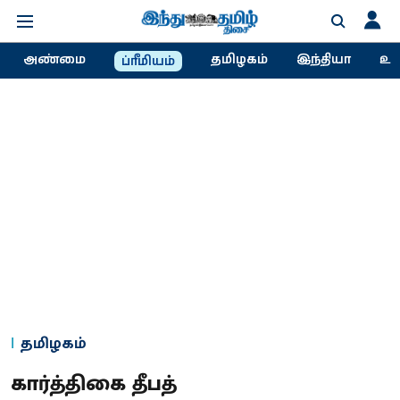
அண்மை
தமிழகம்
இந்தியா
உல
ப்ரீமியம்
தமிழகம்
கார்த்திகை தீபத்