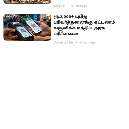
தமிழினி
15 hours ago
ரூ.2,000+ யுபிஐ
பரிவர்த்தனைக்கு கட்டணம்
வசூலிக்க மத்திய அரசு
பரிசீலனை
செய்திப்பிரிவு
19 hours ago