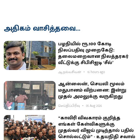
அதிகம் வாசித்தவை...
பழநியில் ரூ.100 கோடி
நிலப்பதிவு முறைகேடு:
தலைமறைவான நிலத்தரகர்
வீட்டுக்கு சிபிசிஐடி ‘சீல்’
ஆ.நல்லசிவன்
16 hours ago
ஆன்லைன், செயலி மூலம்
மதுபானம் விற்பனை: இன்று
முதல் அமலுக்கு வருகிறது
செய்திப்பிரிவு
05 Aug 2026
“காவிரி விவகாரம் குறித்த
எங்கள் கேள்விகளுக்கு
முதல்வர் விஜய் முடிந்தால் பதில்
சொல்லட்டும்” - உதயநிதி சவால்