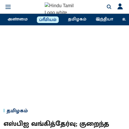
அண்மை
தமிழகம்
இந்தியா
உல
ப்ரீமியம்
தமிழகம்
எஸ்பிஐ வங்கித்தேர்வு; குறைந்த