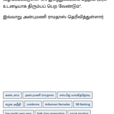
உடனடியாக திரும்பப் பெற வேண்டும்”.
இவ்வாறு அன்புமணி ராமதாஸ் தெரிவித்துள்ளார்.
கண்டனம்
அன்புமணி ராமதாஸ்
எஸ்பிஐ வங்கித்தேர்வு
சமூக அநீதி
condemns
Anbumani Ramadas
SBI Banking
low marks easy pass
high class reservation
social injustice