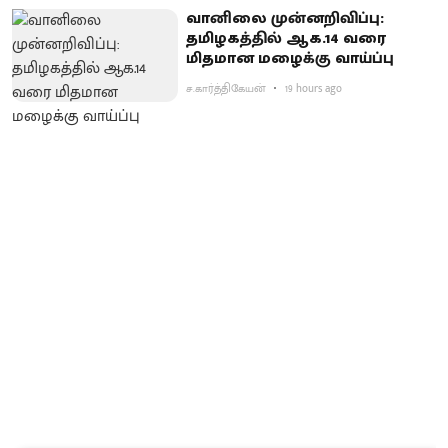
வானிலை முன்னறிவிப்பு:
தமிழகத்தில் ஆக.14 வரை
மிதமான மழைக்கு வாய்ப்பு
ச.கார்த்திகேயன்
19 hours ago