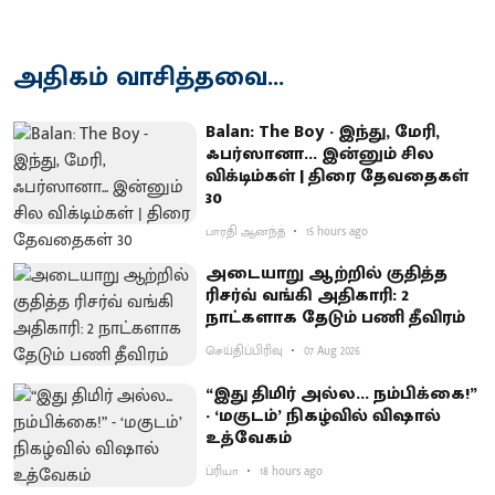
அதிகம் வாசித்தவை...
Balan: The Boy - இந்து, மேரி,
ஃபர்ஸானா... இன்னும் சில
விக்டிம்கள் | திரை தேவதைகள்
30
பாரதி ஆனந்த்
15 hours ago
அடையாறு ஆற்றில் குதித்த
ரிசர்வ் வங்கி அதிகாரி: 2
நாட்களாக தேடும் பணி தீவிரம்
செய்திப்பிரிவு
07 Aug 2026
“இது திமிர் அல்ல... நம்பிக்கை!”
- ‘மகுடம்’ நிகழ்வில் விஷால்
உத்வேகம்
ப்ரியா
18 hours ago