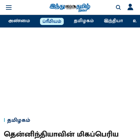
அண்மை
தமிழகம்
இந்தியா
உல
ப்ரீமியம்
தமிழகம்
தென்னிந்தியாவின் மிகப்பெரிய