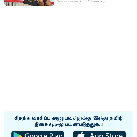
மோகன் கணபதி
23 hours ago
சிறந்த வாசிப்பு அனுபவத்துக்கு ‘இந்து தமிழ்
திசை App-ஐ பயன்படுத்துக..!