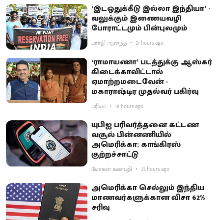
‘இடஒதுக்கீடு இல்லா இந்தியா’ -
வலுக்கும் இணையவழி
போராட்டமும் பின்புலமும்
பாரதி ஆனந்த்
21 hours ago
‘ராமாயணா’ படத்துக்கு ஆஸ்கர்
கிடைக்காவிட்டால்
ஏமாற்றமடைவேன் -
மகாராஷ்டிர முதல்வர் பகிர்வு
ப்ரியா
19 hours ago
யுபிஐ பரிவர்த்தனை கட்டண
வசூல் பின்னணியில்
அமெரிக்கா: காங்கிரஸ்
குற்றச்சாட்டு
மோகன் கணபதி
23 hours ago
அமெரிக்கா செல்லும் இந்திய
மாணவர்களுக்கான விசா 62%
சரிவு