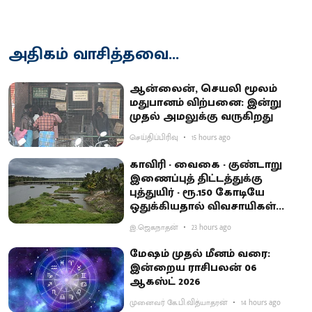
அதிகம் வாசித்தவை...
ஆன்லைன், செயலி மூலம்
மதுபானம் விற்பனை: இன்று
முதல் அமலுக்கு வருகிறது
செய்திப்பிரிவு
15 hours ago
காவிரி - வைகை - குண்டாறு
இணைப்புத் திட்டத்துக்கு
புத்துயிர் - ரூ.150 கோடியே
ஒதுக்கியதால் விவசாயிகள்
ஏமாற்றம்
இ.ஜெகநாதன்
23 hours ago
மேஷம் முதல் மீனம் வரை:
இன்றைய ராசிபலன் 06
ஆகஸ்ட் 2026
முனைவர் கே.பி.வித்யாதரன்
14 hours ago