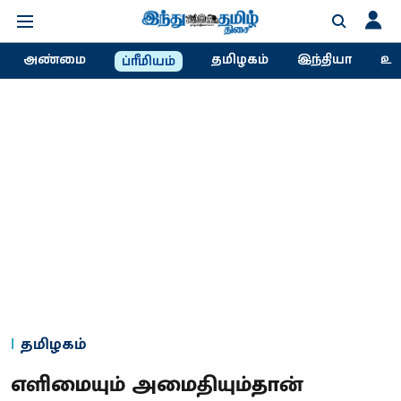
அண்மை
தமிழகம்
இந்தியா
உல
ப்ரீமியம்
தமிழகம்
எளிமையும் அமைதியும்தான்