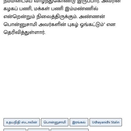
நம்மிடையே வாழ்ந்துகொண்டு இருப்பார். அவரின்
கழகப் பணி, மக்கள் பணி இம்மண்ணில்
என்றென்றும் நிலைத்திருக்கும். அண்ணன்
பொன்னுசாமி அவர்களின் புகழ் ஓங்கட்டும்" என
தெரிவித்துள்ளார்.
உதயநிதி ஸ்டாலின்
பொன்னுசாமி
இரங்கல்
Udhayanidhi Stalin