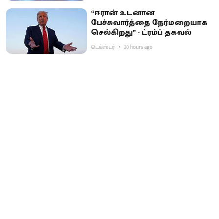
“ஈரான் உடனான
பேச்சுவார்த்தை நேர்மறையாக
செல்கிறது” - ட்ரம்ப் தகவல்
டெக்ஸ்டர்
20 hours ago