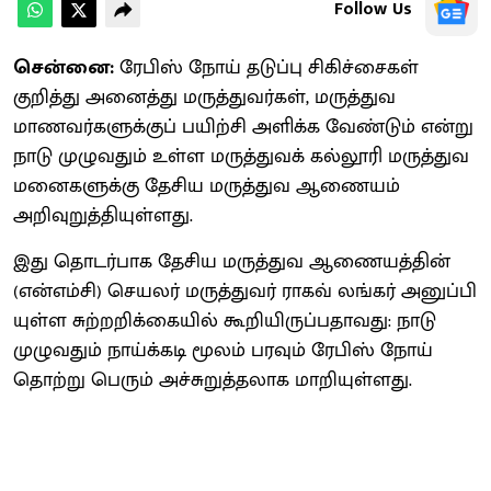
Follow Us
சென்னை:
ரேபிஸ் நோய் தடுப்பு சிகிச்​சைகள்
குறித்து அனைத்து மருத்​து​வர்​கள், மருத்​துவ
மாணவர்​களுக்​குப் பயிற்சி அளிக்க வேண்​டும் என்று
நாடு முழு​வதும் உள்ள மருத்​து​வக் கல்​லூரி மருத்​து​வ​
மனை​களுக்கு தேசிய மருத்​துவ ஆணை​யம்
அறிவுறுத்தியுள்​ளது.
இது தொடர்​பாக தேசிய மருத்​துவ ஆணை​யத்​தின்
(என்​எம்​சி) செயலர் மருத்​து​வர் ராகவ் லங்​கர் அனுப்​பி​
யுள்ள சுற்​றறிக்​கை​யில் கூறி​யிருப்​ப​தாவது: நாடு
முழு​வதும் நாய்க்​கடி மூலம் பரவும் ரேபிஸ் நோய்
தொற்று பெரும் அச்​சுறுத்​தலாக மாறி​யுள்​ளது.