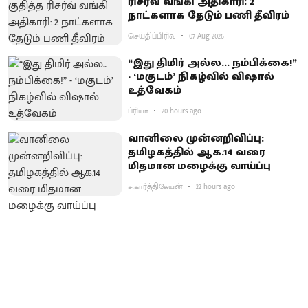
ரிசர்வ் வங்கி அதிகாரி: 2
நாட்களாக தேடும் பணி தீவிரம்
செய்திப்பிரிவு
07 Aug 2026
“இது திமிர் அல்ல... நம்பிக்கை!”
- ‘மகுடம்’ நிகழ்வில் விஷால்
உத்வேகம்
ப்ரியா
20 hours ago
வானிலை முன்னறிவிப்பு:
தமிழகத்தில் ஆக.14 வரை
மிதமான மழைக்கு வாய்ப்பு
ச.கார்த்திகேயன்
22 hours ago