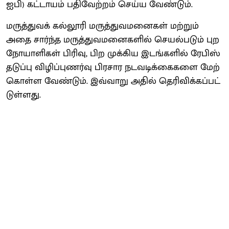
ஐபி) கட்​டா​யம் பதிவேற்​றம் செய்ய வேண்​டும்.
மருத்​து​வக் கல்​லூரி மருத்​து​வ​மனை​கள் மற்​றும்
அதை சார்ந்த மருத்​து​வ​மனை​களில் செயல்​படும் புற
நோயாளி​கள் பிரிவு, பிற முக்​கிய இடங்​களில் ரேபிஸ்
தடுப்பு விழிப்​புணர்வு பிர​சார நடவடிக்​கைகளை மேற்​
கொள்ள வேண்​டும். இவ்​வாறு அதில்​ தெரிவிக்​கப்​பட்​
டுள்​ளது.