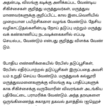
அதன்​படி, விலங்கு கடிக்கு அளிக்​கப்பட வேண்​டிய
சிகிச்​சைகள் குறித்து மருத்​து​வர்​கள், மருத்​துவ
மாணவர்​களுக்கு குறிப்​பிட்ட கால இடைவெளி​யில்
முறை​யான பயிற்​சிகளை வழங்க வேண்​டும். தேசிய
வழி​காட்​டு​தல்​களின்​படி நோய் தடுப்பு மற்​றும் மருத்​து​
வக் கண்​காணிப்பு நடவடிக்​கை​களில் எப்​படி
செயல்பட வேண்​டும் என்​பது குறித்​து விளக்க வேண்​
டும்.
போதிய எண்​ணிக்​கை​யில் ரேபிஸ் தடுப்​பூசிகள்,
ரேபிஸ் எதிர்ப்​பாற்​றல் தடுப்​பூசிகள் இருப்​பதை அவசி​
யம் உறுதி செய்ய வேண்​டும். மருத்​து​வக் கல்​லூரி
மருத்​து​வ​மனை​களுக்கு விலங்கு கடி பாதிப்​பு​களுக்​
காக சிகிச்​சைக்கு வரு​வோரின் விவரங்​கள் அடங்​கிய
பதிவேட்டை பராமரிக்க வேண்​டும். அந்த தரவு​களை
ஒருங்​கிணைந்த சுகா​தார தகவல் தளத்​தில் (ஐஹெச்​