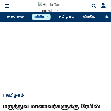
அண்மை
தமிழகம்
இந்தியா
உல
ப்ரீமியம்
தமிழகம்
மருத்துவ மாணவர்களுக்கு ரேபிஸ்