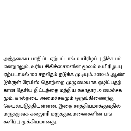
அத்​தகைய பாதிப்பு ஏற்​பட்​டால் உயி​ரிழப்பு நிச்​ச​யம்
என்​றாலும், உரிய சிகிச்​சைகளின் மூலம் உயி​ரிழப்பு
ஏற்​ப​டா​மல் 100 சதவீதம் தடுக்க முடி​யும். 2030-ம் ஆண்​
டுக்​குள் ரேபிஸ் தொற்றை முழு​மை​யாக ஒழிப்​ப​தற்​
கான தேசிய திட்​டத்தை மத்​திய சுகா​தார அமைச்​சக​
மும், கால்​நடை அமைச்​சக​மும் ஒருங்​கிணைந்து
செயல்​படுத்​தி​யுள்​ளன. இதை சாத்​தி​ய​மாக்​கு​வ​தில்
மருத்​து​வக் கல்​லூரி மருத்​து​வ​மனை​களின் பங்​
களிப்பு முக்​கிய​மானது.