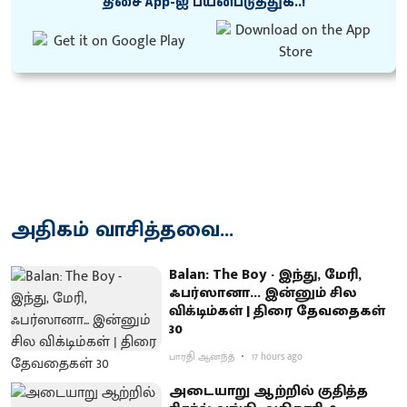
திசை App-ஐ பயன்படுத்துக..!
அதிகம் வாசித்தவை...
Balan: The Boy - இந்து, மேரி,
ஃபர்ஸானா... இன்னும் சில
விக்டிம்கள் | திரை தேவதைகள்
30
பாரதி ஆனந்த்
17 hours ago
அடையாறு ஆற்றில் குதித்த