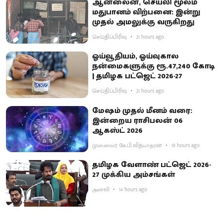
ஆன்லைன், செயலி மூலம்
மதுபானம் விற்பனை: இன்று
முதல் அமலுக்கு வருகிறது
செய்திப்பிரிவு
21 hours ago
ஓய்வூதியம், ஓய்வுகால
நன்மைகளுக்கு ரூ.47,240 கோடி
| தமிழக பட்ஜெட் 2026-27
செய்திப்பிரிவு
21 hours ago
மேஷம் முதல் மீனம் வரை:
இன்றைய ராசிபலன் 06
ஆகஸ்ட் 2026
முனைவர் கே.பி.வித்யாதரன்
19 hours ago
தமிழக வேளாண் பட்ஜெட் 2026-
27 முக்கிய அம்சங்கள்
அனலி
14 hours ago