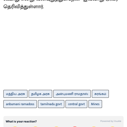
தெரிவித்துள்ளார்.
மத்திய அரசு
தமிழக அரசு
அன்புமணி ராமதாஸ்
சுரங்கம்
anbumani ramadoss
tamilnadu govt
central govt
Mines