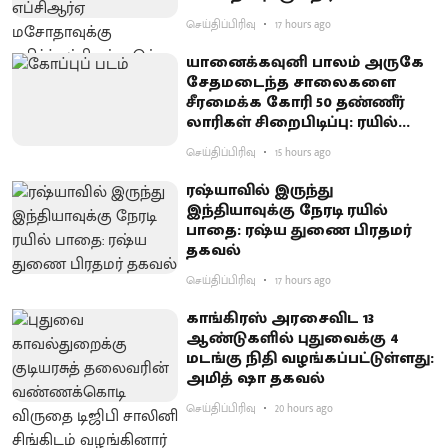
கடும் எதிர்ப்பு
செய்திப்பிரிவு
17 hours ago
யானைக்கவுனி பாலம் அருகே
சேதமடைந்த சாலைகளை
சீரமைக்க கோரி 50 தண்ணீர்
லாரிகள் சிறைபிடிப்பு: ரயில்வே
குடியிருப்புவாசிகள் போராட்டம்
செய்திப்பிரிவு
15 hours ago
ரஷ்யாவில் இருந்து
இந்தியாவுக்கு நேரடி ரயில்
பாதை: ரஷ்ய துணை பிரதமர்
தகவல்
செய்திப்பிரிவு
17 hours ago
காங்கிரஸ் அரசைவிட 13
ஆண்டுகளில் புதுவைக்கு 4
மடங்கு நிதி வழங்கப்பட்டுள்ளது:
அமித் ஷா தகவல்
செய்திப்பிரிவு
20 hours ago