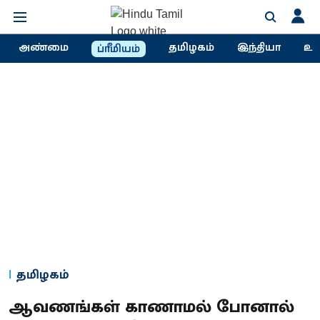
அண்மை
தமிழகம்
இந்தியா
உல
ப்ரீமியம்
தமிழகம்
ஆவணங்கள் காணாமல் போனால்