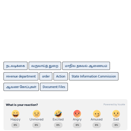
நடவடிக்கை
வருவாய்த் துறை
மாநில தகவல் ஆணையம்
revenue department
order
Action
State Information Commission
ஆவண கோப்புகள்
Document Files