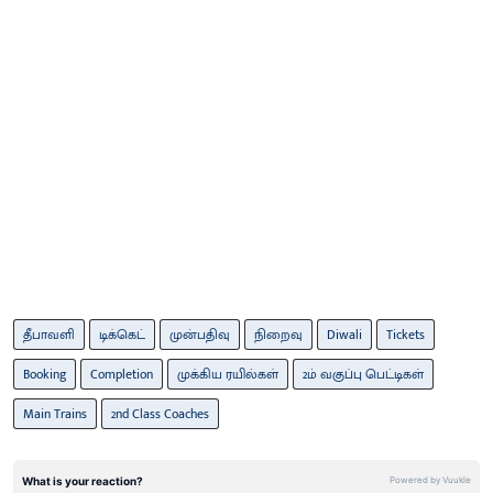
தீபாவளி
டிக்கெட்
முன்பதிவு
நிறைவு
Diwali
Tickets
Booking
Completion
முக்கிய ரயில்கள்
2ம் வகுப்பு பெட்டிகள்
Main Trains
2nd Class Coaches