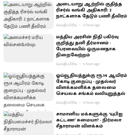
அடையாறு ஆற்றில் குதித்த
ரிசர்வ் வங்கி அதிகாரி: 2
நாட்களாக தேடும் பணி தீவிரம்
செய்திப்பிரிவு
23 hours ago
மத்திய அரசின் நிதி பகிர்வு
குறித்து தனி தீர்மானம் -
பேரவையில் ஒருமனதாக
நிறைவேற்றம்
செய்திப்பிரிவு
15 hours ago
ஓய்வூதியத்துக்கு ரூ.14 ஆயிரம்
கோடி குறைப்பு - முதல்வர்
விளக்கமளிக்க தலைமை
செயலக சங்கம் வலியுறுத்தல்
செய்திப்பிரிவு
23 hours ago
சாமானிய மக்களுக்கு ‘யுபிஐ
கட்டண’ சுமையா? - நிர்மலா
சீதாராமன் விளக்கம்