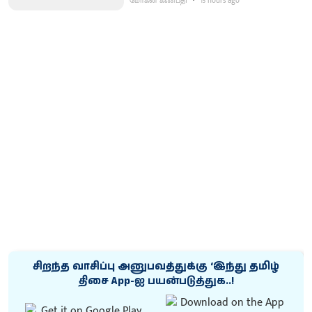
மோகன் கணபதி
15 hours ago
சிறந்த வாசிப்பு அனுபவத்துக்கு ‘இந்து தமிழ்
திசை App-ஐ பயன்படுத்துக..!