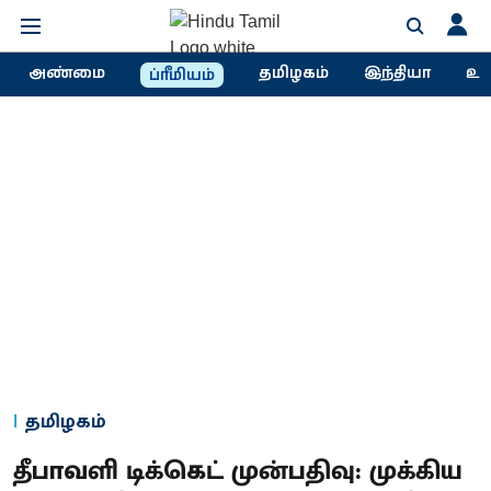
அண்மை
தமிழகம்
இந்தியா
உல
ப்ரீமியம்
தமிழகம்
தீபாவளி டிக்கெட் முன்பதிவு: முக்கிய