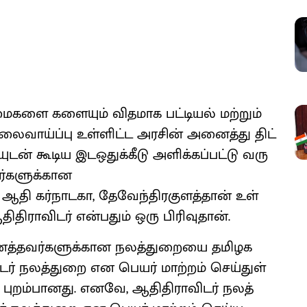
களை களை​யும் வித​மாக பட்​டியல் மற்​றும்
வேலை​வாய்ப்பு உள்​ளிட்ட அரசின் அனைத்து திட்​
யுடன் கூடிய இடஒதுக்​கீடு அளிக்​கப்​பட்டு வரு​
ர்​களுக்​கான
ா, ஆதி கர்​நாட​கா, தேவேந்​திரகுளத்​தான் உள்​
​தி​ரா​விடர் என்​பதும் ஒரு பிரிவு​தான்.
யினத்​தவர்​களுக்​கான நலத்​துறையை தமிழக
டர் நலத்​துறை என பெயர் மாற்​றம் செய்​துள்​
ு புறம்​பானது. எனவே, ஆதி​தி​ரா​விடர் நலத்​