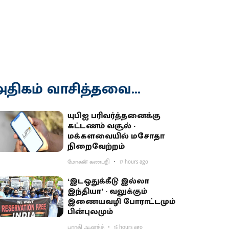
திகம் வாசித்தவை...
யுபிஐ பரிவர்த்தனைக்கு
கட்டணம் வசூல் -
மக்களவையில் மசோதா
நிறைவேற்றம்
மோகன் கணபதி
17 hours ago
‘இடஒதுக்கீடு இல்லா
இந்தியா’ - வலுக்கும்
இணையவழி போராட்டமும்
பின்புலமும்
பாரதி ஆனந்த்
15 hours ago