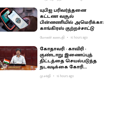
யுபிஐ பரிவர்த்தனை
கட்டண வசூல்
பின்னணியில் அமெரிக்கா:
காங்கிரஸ் குற்றச்சாட்டு
மோகன் கணபதி
16 hours ago
கோதாவரி - காவிரி -
குண்டாறு இணைப்புத்
திட்டத்தை செயல்படுத்த
நடவடிக்கை கோரி
பிரதமருக்கு முதல்வர்
மு.சக்தி
16 hours ago
விஜய் கடிதம்