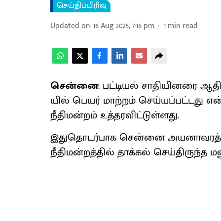
செய்திப்பிரிவு
Updated on
:
16 Aug 2025, 7:16 pm
1
min read
சென்னை
: பட்​டியல் சாதி​யினரை ஆதி​
யில் பெயர் மாற்​றம் செய்​யப்​பட்​டது எ
நீதி​மன்​றம் உத்​தர​விட்​டுள்​ளது.
இதுதொடர்​பாக சென்னை அயனாவரத்​தைச் ச
நீதி​மன்​றத்​தில் தாக்​கல் செய்​திருந்த ம