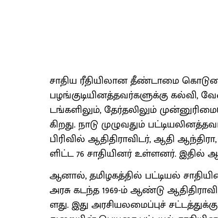
சாதிய ரீதியி​லான தீண்​டாமை கொடுமை​
பழங்​குடி​யினத்​தவர்​களுக்கு கல்​வி, 
டங்​களி​லும், தேர்​தலிலும் முன்​னுரிமை​
கிறது. நாடு முழு​வதும் பட்​டியலினத்​தவ
பிரி​வில் ஆதி​தி​ரா​விடர், ஆதி ஆந்​தி​ர
ளிட்ட 76 சாதி​யினர் உள்​ளனர். இதில் ஆதி
ஆனால், தமிழகத்​தில் பட்​டியல் சாதி​
அரசு கடந்த 1969-ம் ஆண்டு ஆதி​தி​ரா​வி
ளது. இது அரசி​யலமைப்​புச் சட்​டத்​துக்க