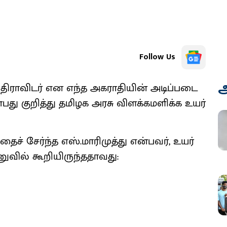
Follow Us
அ
தி​ரா​விடர் என எந்த அகரா​தி​யின் அடிப்​படை​
ன்​பது குறித்து தமிழக அரசு விளக்​கமளிக்க உயர்
ேர்ந்த எஸ்​.​மாரி​முத்து என்​பவர், உயர்
னு​வில் கூறி​யிருந்​த​தாவது: