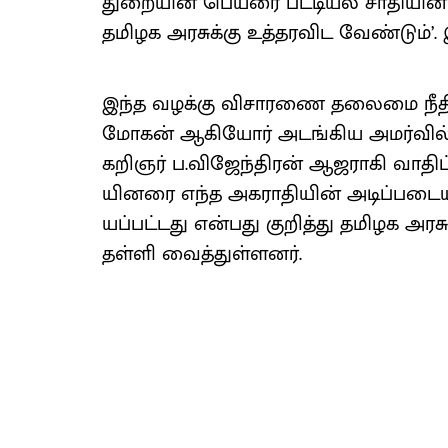
துறை​யின் பெயரை பட்​டியல் சாதி​யின
தமிழக அரசுக்கு உத்​தர​விட வேண்​டும்’. 
இந்த வழக்கு விசா​ரணை தலைமை நீதிபதி எம
மோகன் ஆகியோர் அடங்​கிய அமர்​வில் நடந
கறிஞர் ப.விஜேந்​திரன் ஆஜராகி வாதிட்​டா
யினரை எந்த அகரா​தி​யின் அடிப்​படை​யி
யப்​பட்​டது என்​பது குறித்து தமிழக அரச
தள்​ளி வைத்​துள்​ளனர்​.