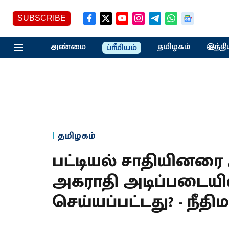
SUBSCRIBE
அண்மை
தமிழகம்
இந்தி
ப்ரீமியம்
தமிழகம்
பட்டியல் சாதியினரை
அகராதி அடிப்படையில
செய்யப்பட்டது? - நீதி