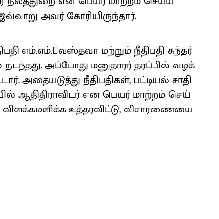
ர் நலத்​துறை என பெயர் மாற்​றம் செய்ய
இவ்​வாறு அவர் கோரி​யிருந்​தார்.
்​.எம்​.வஸ்​தவா மற்​றும் நீதிபதி சுந்​தர்​
்​தது. அப்​போது மனு​தா​ரர் தரப்​பில் வழக்​
ர். அதையடுத்து நீதிப​தி​கள், பட்​டியல் சாதி​
ல் ஆதி​தி​ரா​விடர் என பெயர் மாற்​றம் செய்​
ு விளக்​கமளிக்க உத்​தர​விட்​டு, வி​சா​ரணை​யை