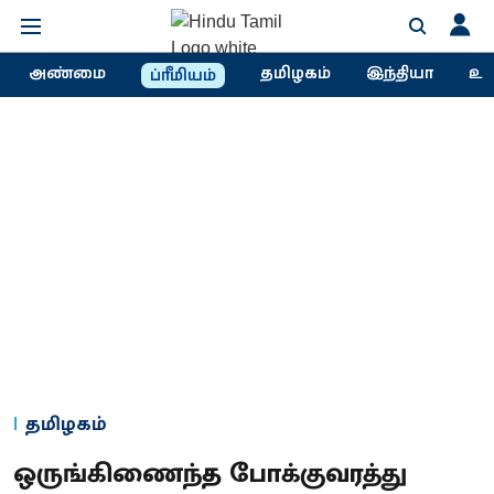
அண்மை
தமிழகம்
இந்தியா
உல
ப்ரீமியம்
தமிழகம்
ஒருங்கிணைந்த போக்குவரத்து