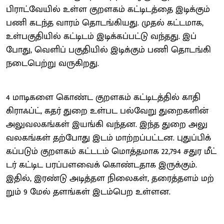
பிராட்​வே​யில் உள்ள குறளகம் கட்டிடத்தை இடிக்​கும்
பணி கடந்த வாரம் தொடங்​கியது. முதல் கட்​ட​மாக,
உள்​பகு​தி​யில் கட்​டிடம் இடிக்​கப்​பட்டு வந்​தது. இப்​
போது, வெளிப் பகு​தி​யில் இடிக்​கும் பணி தொடங்கி
நடை​பெற்று வரு​கிறது.
4 மாடிகளை கொண்ட குறளகம் கட்​டிடத்​தில் காதி
கிராஃப்ட், கதர் துறை உள்பட பல்​வேறு துறை​களின்
அலு​வல​கங்​கள் இயங்கி வந்​தன. இந்த துறை அலு​
வல​கங்​கள் தற்​போது இடம் மாற்​றப்​பட்​டன. புதுப்​பிக்​
கப்​படும் குறளகம் கட்​டடம் மொத்​த​மாக 22,794 சதுர மீட்​
டர் கட்​டிட பரப்​பளவைக் கொண்​ட​தாக இருக்​கும்.
இதில், இரண்டு அடித்தள நிலைகள், தரைத்​தளம் மற்​
றும் 9 மேல் தளங்​கள் இடம்​பெற உள்​ளன.