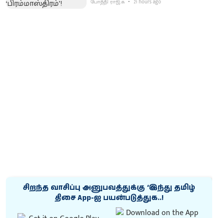
போத்தி ராஜ்.க
21 hours ago
சிறந்த வாசிப்பு அனுபவத்துக்கு ‘இந்து தமிழ்
திசை App-ஐ பயன்படுத்துக..!