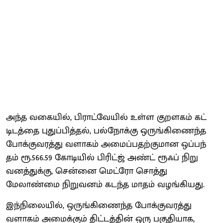
அந்த வகை​யில், பிராட்வே​யில் உள்ள குறளகம் கட்​
டிடத்தை புதுப்​பித்​தல், பல்​நோக்கு ஒருங்​கிணைந்த
போக்​கு​வரத்து வளாகம் அமைப்​ப​தற்​கு​மான ஒப்​பந்​
தம் ரூ.566.59 கோடி​யில் பிரிட்ஜ் அண்ட் ரூஃப் நிறு​
வனத்​துக்​கு, சென்னை மெட்ரோ சொத்து
மேலாண்மை நிறு​வனம் கடந்த மாதம் வழங்​கியது.
இந்​நிலை​யில், ஒருங்​கிணைந்த போக்​கு​வரத்து
வளாகம் அமைக்​கும் திட்​டத்​தின் ஒரு பகு​தி​யாக,