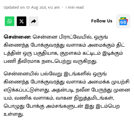
Updated on
:
07 Aug 2025, 4:12 am
1
min read
Follow Us
சென்னை:
சென்னை பிராட்​வே​யில், ஒருங்​
கிணைந்த போக்​கு​வரத்து வளாகம் அமைக்​கும் திட்​
டத்​தின் ஒரு பகு​தி​யாக, குறளகம் கட்டிடம் இடிக்​கும்
பணி தீவிர​மாக நடை​பெற்று வரு​கிறது.
சென்​னை​யில் பல்​வேறு இடங்​களில் ஒருங்​
கிணைந்த போக்​கு​வரத்து வளாகம் அமைக்க முயற்சி
எடுக்​கப்​பட்​டுள்​ளது. அதன்​படி, நவீன பேருந்து முனை​
யம், வணிக வளாகம், வாகன நிறுத்​தமிடங்​கள்,
பொழுது போக்கு அம்​சங்​களு​டன் இது இடம்​பெற
உள்ளது.