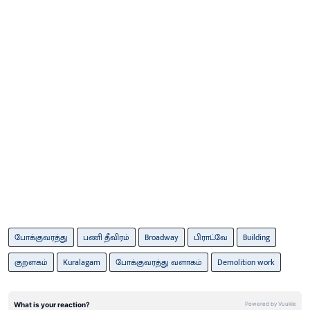
போக்குவரத்து
பணி தீவிரம்
Broadway
பிராட்வே
Building
குறளகம்
Kuralagam
போக்குவரத்து வளாகம்
Demolition work