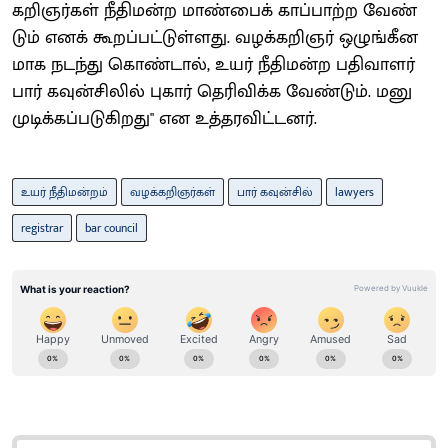
கறிஞர்​கள் நீதி​மன்ற மாண்​பைக் காப்​பாற்ற வேண்​
டும் எனக் கூறப்​பட்​டுள்​ளது. வழக்​கறிஞர் ஒழுங்​கீன​
மாக நடந்து கொண்​டால், உயர் நீதி​மன்ற பதி​வாளர்
பார் கவுன்​சிலில் புகார் தெரிவிக்க வேண்​டும். மனு
முடிக்​கப்​படு​கிறது" என உத்​தர​விட்​டனர்.
உயர் நீதிமன்றம்
வழக்கறிஞர்கள்
பார் கவுன்சில்
lawyers
registrar
bar council