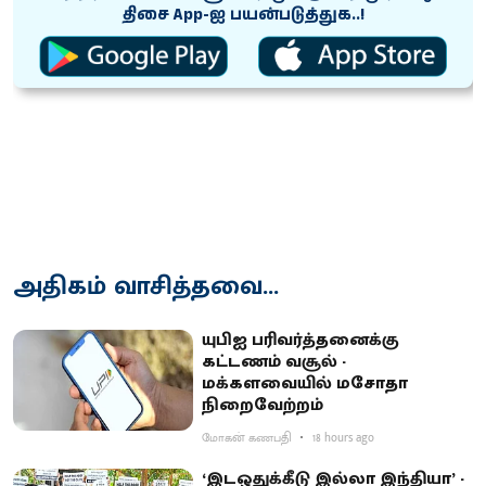
திசை App-ஐ பயன்படுத்துக..!
அதிகம் வாசித்தவை...
யுபிஐ பரிவர்த்தனைக்கு
கட்டணம் வசூல் -
மக்களவையில் மசோதா
நிறைவேற்றம்
மோகன் கணபதி
18 hours ago
‘இடஒதுக்கீடு இல்லா இந்தியா’ -