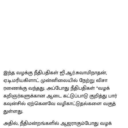
இந்த வழக்கு நீதிப​தி​கள் ஜி.ஆர்​.சு​வாமி​நாதன்,
ஏ.டி.மரியகிளாட் முன்​னிலை​யில் நேற்று விசா​
ரணைக்கு வந்​தது. அப்​போது நீதிபதிகள் “வழக்​
கறிஞர்​களுக்​கான ஆடை கட்​டுப்​பாடு குறித்து பார்
கவுன்​சில் ஏற்​கெனவே வழி​காட்​டு​தல்​களை வகுத்​
துள்​ளது.
அதில், நீதி​மன்​றங்​களில் ஆஜராகும்​போது வழக்​