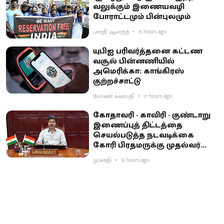
வலுக்கும் இணையவழி
போராட்டமும் பின்புலமும்
பாரதி ஆனந்த்
15 hours ago
யுபிஐ பரிவர்த்தனை கட்டண
வசூல் பின்னணியில்
அமெரிக்கா: காங்கிரஸ்
குற்றச்சாட்டு
மோகன் கணபதி
17 hours ago
கோதாவரி - காவிரி - குண்டாறு
இணைப்புத் திட்டத்தை
செயல்படுத்த நடவடிக்கை
கோரி பிரதமருக்கு முதல்வர்
விஜய் கடிதம்
மு.சக்தி
16 hours ago