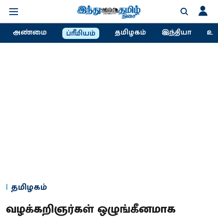
அண்மை
தமிழகம்
இந்தியா
உல
ப்ரீமியம்
தமிழகம்
வழக்கறிஞர்கள் ஒழுங்கீனமாக