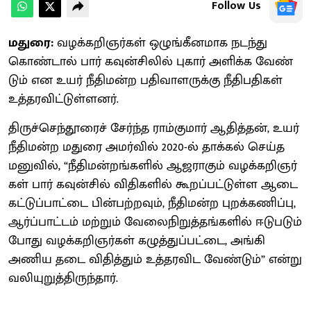
Follow Us
மதுரை:
வழக்​கறிஞர்​கள் ஒழுங்​கீன​மாக நடந்து
கொண்​டால் பார் கவுன்​சிலில் புகார் அளிக்க வேண்​
டும் என உயர் நீதி​மன்ற பதிவாள​ருக்கு நீதிப​தி​கள்
உத்​தர​விட்​டுள்​ளனர்.
திருச்​செந்​தூரைச் சேர்ந்த ராம்​கு​மார் ஆதித்​தன், உயர்
நீதி​மன்ற மதுரை அமர்​வில் 2020-ல் தாக்​கல் செய்த
மனு​வில், “நீ​தி​மன்​றங்​களில் ஆஜராகும் வழக்​கறிஞர்​
கள் பார் கவுன்​சில் விதி​களில் கூறப்​பட்​டுள்ள ஆடை
கட்டுப்​பாட்டை பின்​பற்​ற​வும், நீதி​மன்ற புறக்​கணிப்​பு,
ஆர்ப்​பாட்​டம் மற்​றும் வேலைநிறுத்​தங்​களில் ஈடு​படும்​
போது வழக்கறிஞர்கள் கழுத்​துப்​பட்​டை, அங்கி
அணிய தடை விதித்​தும் உத்​தர​விட வேண்​டும்” என்று
வலி​யுறுத்​திருந்​தார்.