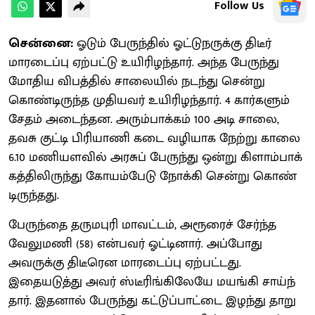
Follow Us
சென்னை:
ஓடும் பேருந்தில் ஓட்டுநருக்கு திடீர்
மாரடைப்பு ஏற்​பட்டு உயி​ரிழந்​தார். அந்த பேருந்து
மோதிய விபத்​தில் சாலை​யில் நடந்து சென்று
கொண்​டிருந்த முதி​ய​வர் உயி​ரிழந்​தார். 4 கார்​களும்
சேதம் அடைந்​தன. அரும்​பாக்​கம் 100 அடி சாலை,
தவசு குட்டி பிரி​யாணி கடை வழி​யாக நேற்று காலை
6.10 மணி​யள​வில் அரசுப் பேருந்து ஒன்று கிளாம்​பாக்​
கத்​திலிருந்து கோயம்​பேடு நோக்கி சென்று கொண்​
டிருந்​தது.
பேருந்தை தரு​மபுரி மாவட்​டம், அரூரைச் சேர்ந்த
வேலுமணி (58) என்​பவர் ஓட்​டி​னார். அப்​போது
அவருக்கு திடீரென மாரடைப்பு ஏற்பட்​டது.
இதையடுத்து அவர் ஸ்டீரிங்​கிலேயே மயங்கி சாய்ந்​
தார். இதனால் பேருந்து கட்​டுப்​பாட்டை இழந்து தாறு​