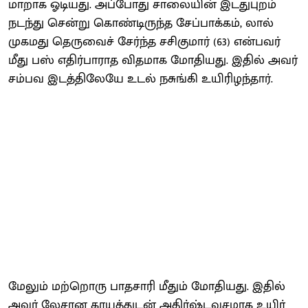
மாறாக ஓடியது. அப்​போது சாலை​யின் இடதுபுறம்
நடந்து சென்று கொண்​டிருந்த சேப்​பாக்​கம், லால்
முகமது தெரு​வைச் சேர்ந்த சசிகு​மார் (63) என்​பவர்
மீது பஸ் எதிர்​பா​ராத வித​மாக மோதி​யது. இதில் அவர்
சம்பவ இடத்​திலேயே உடல் நசுங்கி உயி​ரிழந்​தார்.
மேலும் மற்​றொரு பாத​சாரி மீதும் மோதி​யது. இதில்
அவர் லேசான காயத்​துடன் அதிர்​ஷ்ட​வச​மாக உயிர்