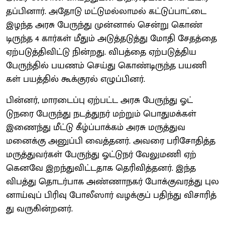
தப்​பி​னார். அதோடு மட்டுமல்​லாமல் கட்​டுப்​பாட்டை
இழந்த அரசு பேருந்து முன்​னால் சென்று கொண்​
டிருந்த 4 கார்​கள் மீதும் அடுத்​தடுத்து மோதி சேதத்தை
ஏற்​படுத்​தி​விட்டு நின்​றது. விபத்தை ஏற்​படுத்​திய
பேருந்​தில் பயணம் செய்து கொண்டிருந்த பயணி​
கள் பயத்​தில் கூக்​குரல் எழுப்​பினர்.
பின்​னர், மாரடைப்பு ஏற்​பட்ட அரசு பேருந்து ஓட்​
டுநரை பேருந்து நடத்​துநர் மற்​றும் பொது​மக்​கள்
இணைந்து மீட்டு கீழ்ப்​பாக்​கம் அரசு மருத்​து​வ​
மனைக்கு அனுப்பி வைத்​தனர். அவரை பரிசோ​தித்த
மருத்​து​வர்​கள் பேருந்து ஓட்​டுநர் வேலுமணி ஏற்​
கெனவே இறந்து​விட்​ட​தாக தெரி​வித்​தனர். இந்த
விபத்து தொடர்​பாக அண்​ணாநகர் போக்​கு​வரத்து புல​
னாய்​வுப் பிரிவு போலீ​ஸார் வழக்​குப்​ பதிந்து வி​சா​ரித்​
து வரு​கின்​றனர்​.