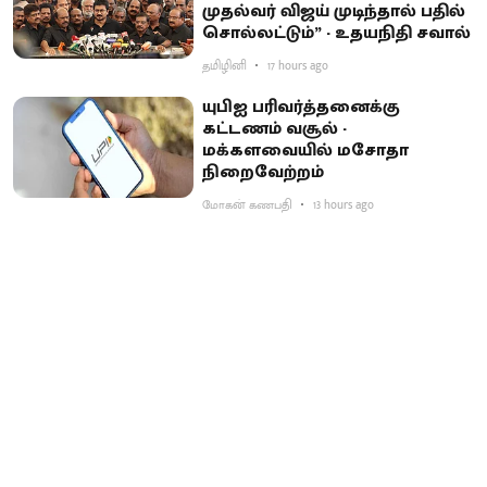
முதல்வர் விஜய் முடிந்தால் பதில்
சொல்லட்டும்” - உதயநிதி சவால்
தமிழினி
17 hours ago
யுபிஐ பரிவர்த்தனைக்கு
கட்டணம் வசூல் -
மக்களவையில் மசோதா
நிறைவேற்றம்
மோகன் கணபதி
13 hours ago