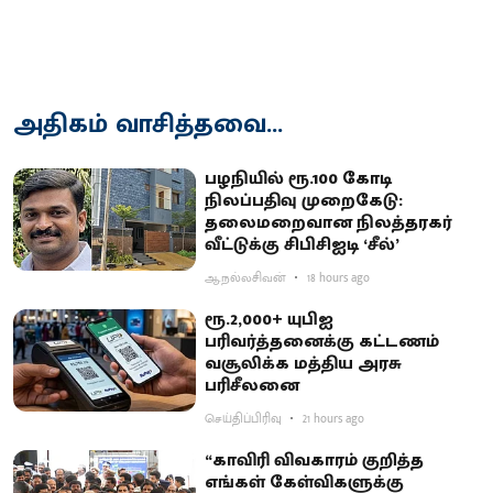
அதிகம் வாசித்தவை...
பழநியில் ரூ.100 கோடி
நிலப்பதிவு முறைகேடு:
தலைமறைவான நிலத்தரகர்
வீட்டுக்கு சிபிசிஐடி ‘சீல்’
ஆ.நல்லசிவன்
18 hours ago
ரூ.2,000+ யுபிஐ
பரிவர்த்தனைக்கு கட்டணம்
வசூலிக்க மத்திய அரசு
பரிசீலனை
செய்திப்பிரிவு
21 hours ago
“காவிரி விவகாரம் குறித்த
எங்கள் கேள்விகளுக்கு