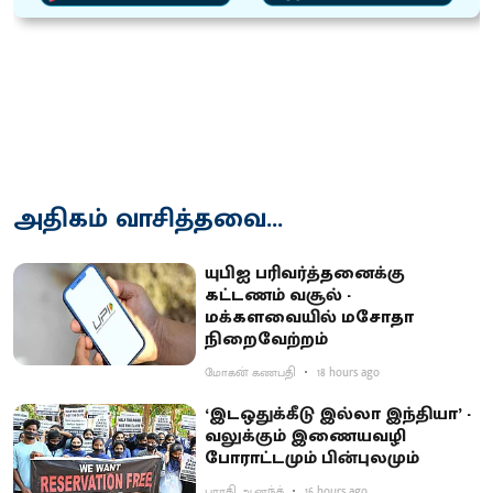
அதிகம் வாசித்தவை...
யுபிஐ பரிவர்த்தனைக்கு
கட்டணம் வசூல் -
மக்களவையில் மசோதா
நிறைவேற்றம்
மோகன் கணபதி
18 hours ago
‘இடஒதுக்கீடு இல்லா இந்தியா’ -
வலுக்கும் இணையவழி
போராட்டமும் பின்புலமும்
பாரதி ஆனந்த்
16 hours ago