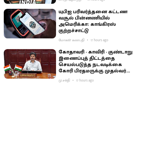
யுபிஐ பரிவர்த்தனை கட்டண
வசூல் பின்னணியில்
அமெரிக்கா: காங்கிரஸ்
குற்றச்சாட்டு
மோகன் கணபதி
17 hours ago
கோதாவரி - காவிரி - குண்டாறு
இணைப்புத் திட்டத்தை
செயல்படுத்த நடவடிக்கை
கோரி பிரதமருக்கு முதல்வர்
விஜய் கடிதம்
மு.சக்தி
17 hours ago