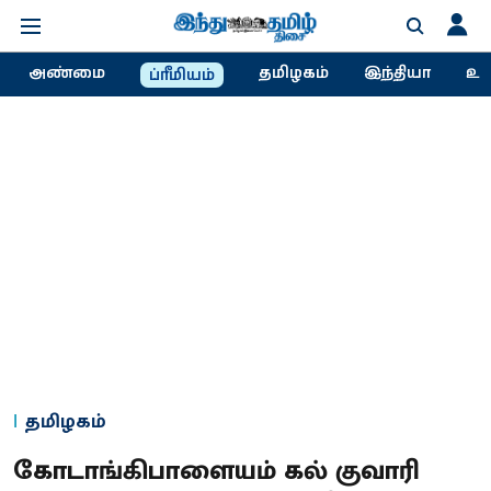
அண்மை
தமிழகம்
இந்தியா
உல
ப்ரீமியம்
தமிழகம்
கோடாங்கிபாளையம் கல் குவாரி