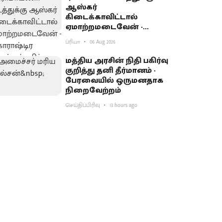
ஆஸ்கர்
கிடைக்காவிட்டால்
ஏமாற்றமடைவேன் -
மகாராஷ்டிர முதல்வர்
ப்ரியா
06 Aug 2026
பகிர்வு
மத்திய அரசின் நிதி பகிர்வு
குறித்து தனி தீர்மானம் -
பேரவையில் ஒருமனதாக
நிறைவேற்றம்
செய்திப்பிரிவு
13 hours ago