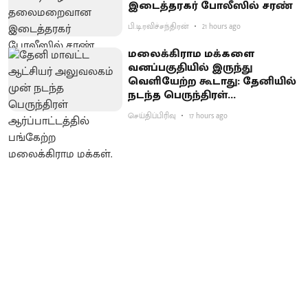
இடைத்தரகர் போலீஸில் சரண்
பி.டி.ரவிச்சந்திரன்
21 hours ago
மலைக்கிராம மக்களை
வனப்பகுதியில் இருந்து
வெளியேற்ற கூடாது: தேனியில்
நடந்த பெருந்திரள்
ஆர்ப்பாட்டத்தில் வலியுறுத்தல்
செய்திப்பிரிவு
17 hours ago