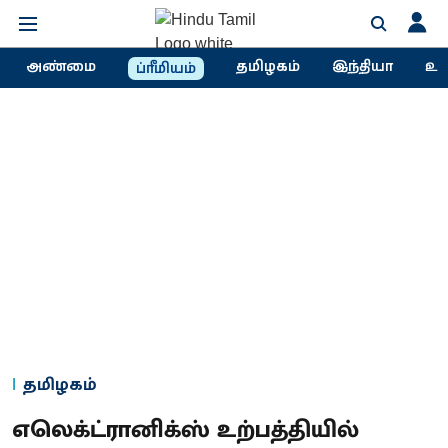
அண்மை
தமிழகம்
இந்தியா
உல
ப்ரீமியம்
தமிழகம்
எலெக்ட்ரானிக்ஸ் உற்பத்தியில்