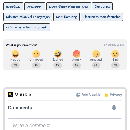
முதலிடம்
அமைச்சர்
பழனிவேல் தியாகராஜன்
Electronics
Minister Palanivel Thiagarajan
Manufacturing
Electronics Manufacturing
எலெக்ட்ரானிக்ஸ் உற்பத்தி