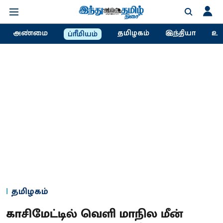
அண்மை
தமிழகம்
இந்தியா
உல
ப்ரீமியம்
தமிழகம்
காசிமேட்டில் வெளி மாநில மீன்