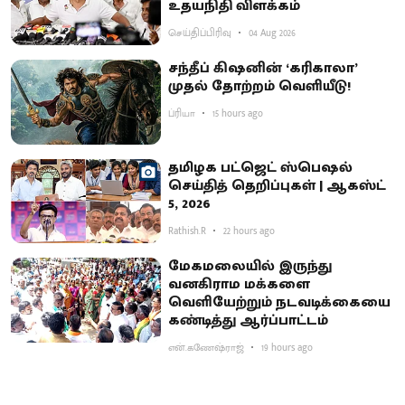
உதயநிதி விளக்கம்
செய்திப்பிரிவு
04 Aug 2026
சந்தீப் கிஷனின் ‘கரிகாலா’
முதல் தோற்றம் வெளியீடு!
ப்ரியா
15 hours ago
தமிழக பட்ஜெட் ஸ்பெஷல்
செய்தித் தெறிப்புகள் | ஆகஸ்ட்
5, 2026
Rathish.R
22 hours ago
மேகமலையில் இருந்து
வனகிராம மக்களை
வெளியேற்றும் நடவடிக்கையை
கண்டித்து ஆர்ப்பாட்டம்
என்.கணேஷ்ராஜ்
19 hours ago