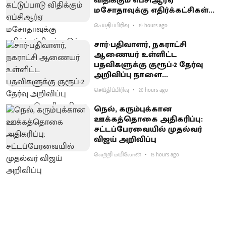
விதிக்கும் எப்சிஆர்ஏ
மசோதாவுக்கு எதிர்க்கட்சிகள்
கடும் எதிர்ப்பு
செய்திப்பிரிவு
19 hours ago
சார்-பதிவாளர், நகராட்சி
ஆணையர் உள்ளிட்ட
பதவிகளுக்கு குரூப்-2 தேர்வு
அறிவிப்பு நாளை
வெளியாகிறது
செய்திப்பிரிவு
20 hours ago
நெல், கரும்புக்கான
ஊக்கத்தொகை அதிகரிப்பு:
சட்டப்பேரவையில் முதல்வர்
விஜய் அறிவிப்பு
வெற்றி மயிலோன்
15 hours ago