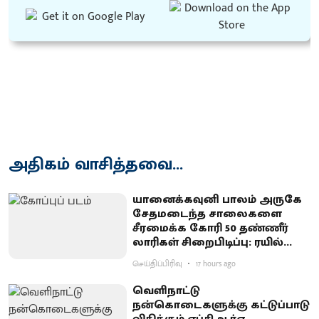
அதிகம் வாசித்தவை...
யானைக்கவுனி பாலம் அருகே
சேதமடைந்த சாலைகளை
சீரமைக்க கோரி 50 தண்ணீர்
லாரிகள் சிறைபிடிப்பு: ரயில்வே
குடியிருப்புவாசிகள் போராட்டம்
செய்திப்பிரிவு
17 hours ago
வெளிநாட்டு
நன்கொடைகளுக்கு கட்டுப்பாடு