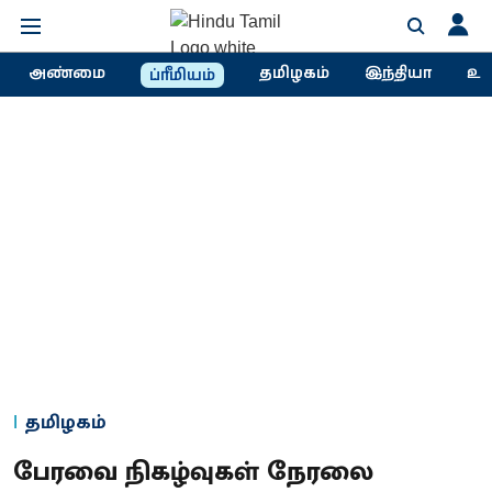
அண்மை
தமிழகம்
இந்தியா
உல
ப்ரீமியம்
தமிழகம்
பேரவை நிகழ்வுகள் நேரலை