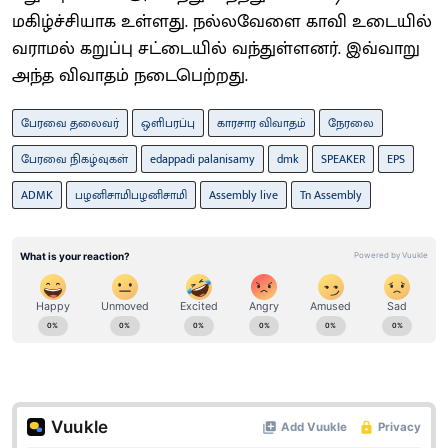
மகிழ்ச்சியாக உள்ளது. நல்லவேளை காவி உடையில்
வராமல் கறுப்பு சட்டையில் வந்துள்ளனர். இவ்வாறு
அந்த விவாதம் நடைபெற்றது.
பேரவை தலைவர்
ஒளிபரப்பு
காரசார விவாதம்
நேரலை
பேரவை நிகழ்வுகள்
edappadi palanisamy
dmk
SPEAKER
EPS
ADMK
பழனிசாமிபழனிசாமி
Assembly live
Tn Assembly