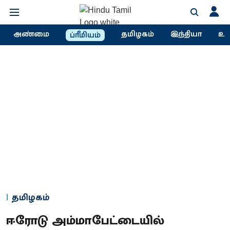
அண்மை
தமிழகம்
இந்தியா
உல
ப்ரீமியம்
தமிழகம்
ஈரோடு அம்மாபேட்டையில்