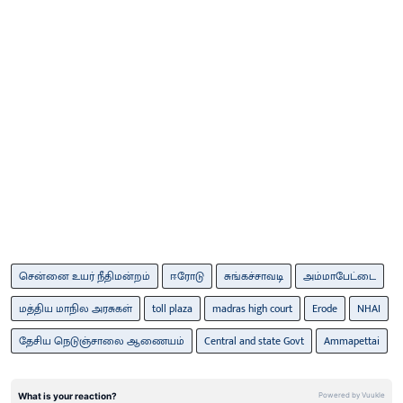
சென்னை உயர் நீதிமன்றம்
ஈரோடு
சுங்கச்சாவடி
அம்மாபேட்டை
மத்திய மாநில அரசுகள்
toll plaza
madras high court
Erode
NHAI
தேசிய நெடுஞ்சாலை ஆணையம்
Central and state Govt
Ammapettai