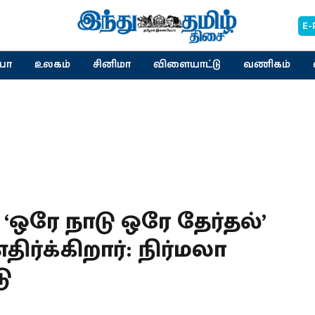
E-
யா
உலகம்
சினிமா
விளையாட்டு
வணிகம்
ஒரே நாடு ஒரே தேர்தல்’
ிர்க்கிறார்: நிர்மலா
டு