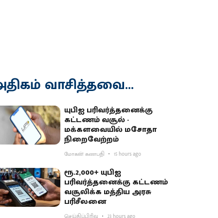
திகம் வாசித்தவை...
யுபிஐ பரிவர்த்தனைக்கு
கட்டணம் வசூல் -
மக்களவையில் மசோதா
நிறைவேற்றம்
மோகன் கணபதி
15 hours ago
ரூ.2,000+ யுபிஐ
பரிவர்த்தனைக்கு கட்டணம்
வசூலிக்க மத்திய அரசு
பரிசீலனை
செய்திப்பிரிவு
23 hours ago