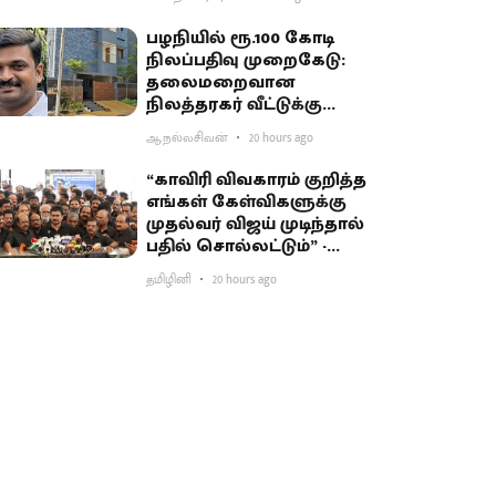
பழநியில் ரூ.100 கோடி
நிலப்பதிவு முறைகேடு:
தலைமறைவான
நிலத்தரகர் வீட்டுக்கு
சிபிசிஐடி ‘சீல்’
ஆ.நல்லசிவன்
20 hours ago
“காவிரி விவகாரம் குறித்த
எங்கள் கேள்விகளுக்கு
முதல்வர் விஜய் முடிந்தால்
பதில் சொல்லட்டும்” -
உதயநிதி சவால்
தமிழினி
20 hours ago