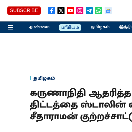
SUBSCRIBE
அண்மை
தமிழகம்
இந்தி
ப்ரீமியம்
தமிழகம்
கருணாநிதி ஆதரித்த ‘
திட்டத்தை ஸ்டாலின் எத
சீதாராமன் குற்றச்சாட்