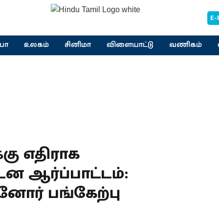
E-
யா
உலகம்
சினிமா
விளையாட்டு
வணிகம்
க்கு எதிராக
ன ஆர்ப்பாட்டம்:
னோர் பங்கேற்பு