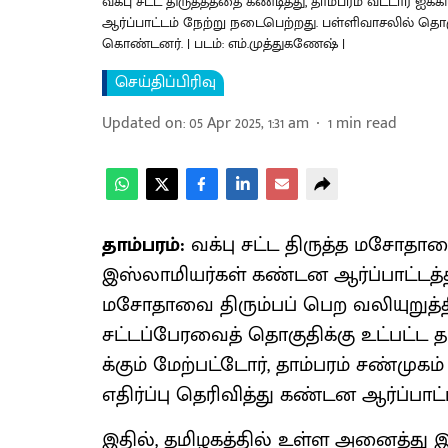
வக்பு சட்ட திருத்தத்தை கண்டித்து, தாம்பரம் வட்டார ஐ
ஆர்ப்பாட்டம் நேற்று நடைபெற்றது. பள்ளிவாசலில் தொ
கொண்டனர். | படம்: எம்.முத்துகணேஷ் |
செய்திப்பிரிவு
Updated on
:
05 Apr 2025, 1:31 am
1
min read
தாம்பரம்:
வக்பு சட்ட திருத்த மசோதாவை
இஸ்லாமியர்கள் கண்டன ஆர்ப்பாட்டத்தில்
மசோதாவை திரும்பப் பெற வலியுறுத்திய
சட்டப்பேரவைத் தொகுதிக்கு உட்பட்ட தாம
க்கும் மேற்பட்டோர், தாம்பரம் சண்முகம்
எதிர்ப்பு தெரிவித்து கண்டன ஆர்ப்பாட்ட
இதில், தமிழகத்தில் உள்ள அனைத்து இஸ