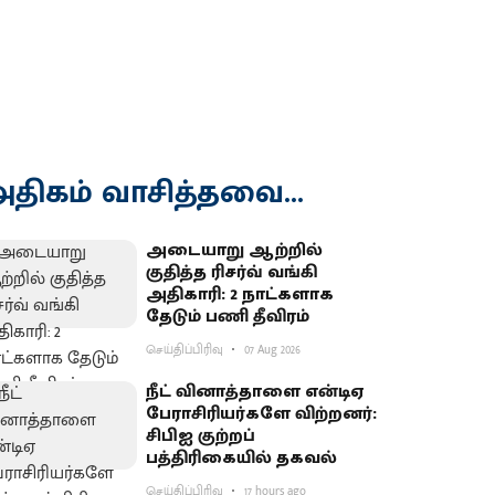
திகம் வாசித்தவை...
அடையாறு ஆற்றில்
குதித்த ரிசர்வ் வங்கி
அதிகாரி: 2 நாட்களாக
தேடும் பணி தீவிரம்
செய்திப்பிரிவு
07 Aug 2026
நீட் வினாத்தாளை என்டிஏ
பேராசிரியர்களே விற்றனர்:
சிபிஐ குற்றப்
பத்திரிகையில் தகவல்
செய்திப்பிரிவு
17 hours ago