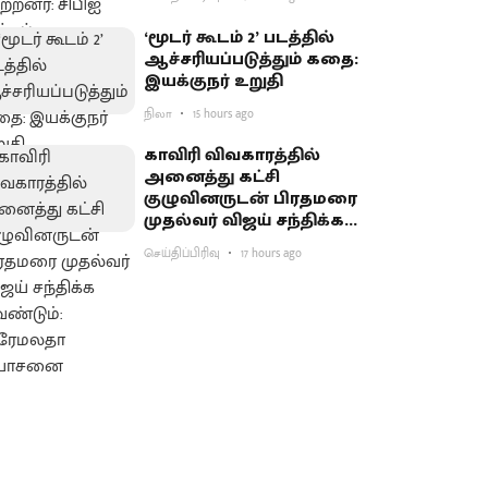
‘மூடர் கூடம் 2’ படத்தில்
ஆச்சரியப்படுத்​தும் கதை:
இயக்குநர் உறுதி
நிலா
15 hours ago
காவிரி விவகாரத்தில்
அனைத்து கட்சி
குழுவினருடன் பிரதமரை
முதல்வர் விஜய் சந்திக்க
வேண்டும்: பிரேமலதா
செய்திப்பிரிவு
17 hours ago
யோசனை