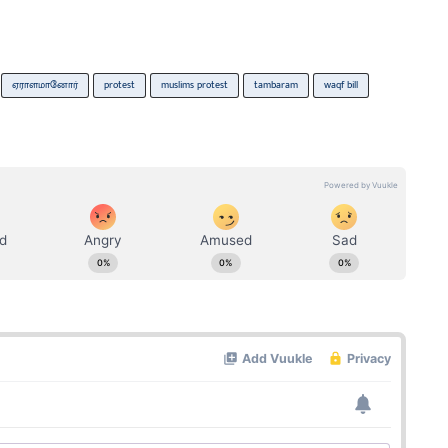
ஏராளமானோர்
protest
muslims protest
tambaram
waqf bill