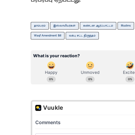
தாம்பரம்
இஸ்லாமியர்கள்
கண்டன ஆர்ப்பாட்டம்
Muslims
Waqf Amendment Bill
வக்பு சட்ட திருத்தம்