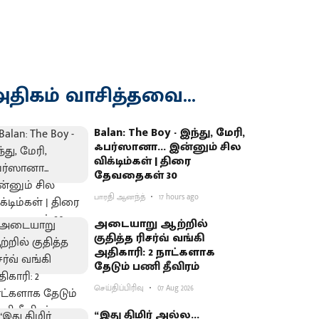
திகம் வாசித்தவை...
Balan: The Boy - இந்து, மேரி,
ஃபர்ஸானா... இன்னும் சில
விக்டிம்கள் | திரை
தேவதைகள் 30
பாரதி ஆனந்த்
17 hours ago
அடையாறு ஆற்றில்
குதித்த ரிசர்வ் வங்கி
அதிகாரி: 2 நாட்களாக
தேடும் பணி தீவிரம்
செய்திப்பிரிவு
07 Aug 2026
“இது திமிர் அல்ல...