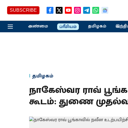
SUBSCRIBE
அண்மை
தமிழகம்
இந்தி
ப்ரீமியம்
தமிழகம்
நாகேஸ்வர ராவ் பூங்​கா
கூடம்: துணை முதல்​வர்