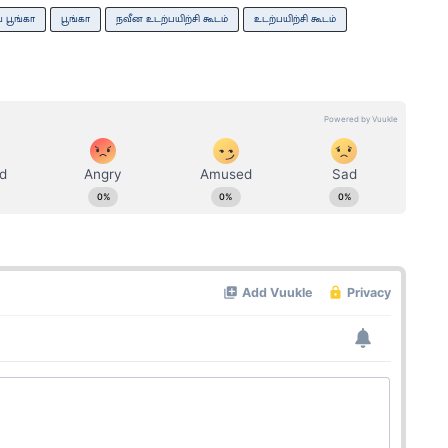
பூங்​கா
பூங்​கா
நவீன உடற்​ப​யிற்சி கூடம்
உடற்​ப​யிற்சி கூடம்