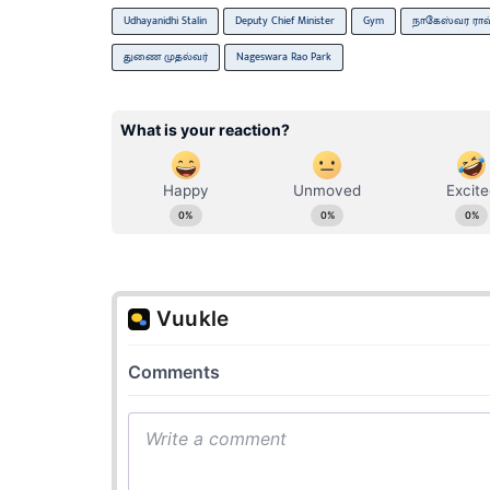
Udhayanidhi Stalin
Deputy Chief Minister
Gym
நாகேஸ்வர ராவ் 
துணை முதல்​வர்
Nageswara Rao Park