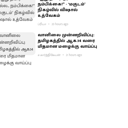
நம்பிக்கை!” - ‘மகுடம்’
நிகழ்வில் விஷால்
உத்வேகம்
ப்ரியா
20 hours ago
வானிலை முன்னறிவிப்பு:
தமிழகத்தில் ஆக.14 வரை
மிதமான மழைக்கு வாய்ப்பு
ச.கார்த்திகேயன்
21 hours ago