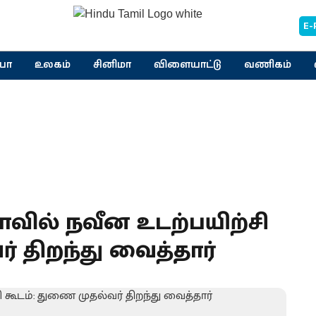
E-
யா
உலகம்
சினிமா
விளையாட்டு
வணிகம்
​வில் நவீன உடற்​ப​யிற்சி
 திறந்​து​ வைத்​தார்