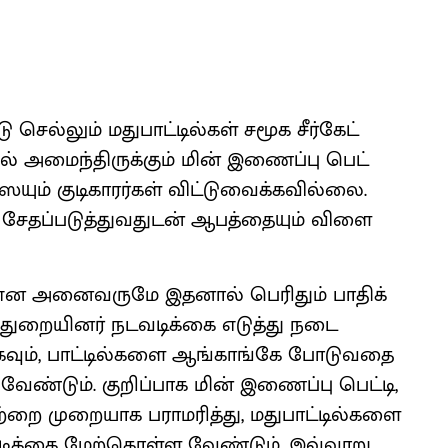
ல்​லும் மது​பாட்​டில்​கள் சமூக சீர்​கேட்​
ில் அமைந்​திருக்​கும் மின் இணைப்பு பெட்​
ும் குடி​காரர்​கள் விட்​டு​வைக்​க​வில்​லை.
தப்​படுத்​து​வதுடன் ஆபத்​தை​யும் விளை​
 என அனை​வருமே இதனால் பெரிதும் பாதிக்​
ட்ட துறை​யினர் நடவடிக்கை எடுத்து நடை​
க​வும், பாட்​டில்​களை ஆங்​காங்கே போடு​வதை
க வேண்​டும். குறிப்​பாக மின் இணைப்பு பெட்​டி,
றை முறை​யாக பராமரித்​து, மது​பாட்​டில்​களை
க்​கை மேற்​கொள்​ள வேண்​டும்​. இவ்​வாறு