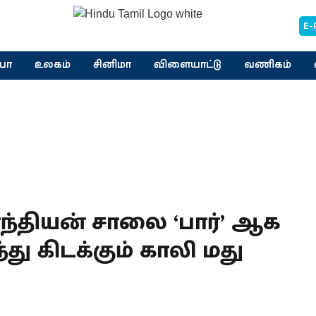
E-
யா
உலகம்
சினிமா
விளையாட்டு
வணிகம்
ந்தியன் சாலை ‘பார்’ ஆக
து கிடக்கும் காலி மது