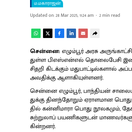
ம.மகாராஜன்
Updated on
:
28 Mar 2025, 11:24 am
2
min read
சென்னை:
எழும்பூர் அரசு அருங்​காட்
துள்ள பிஎஸ்​என்​எல் தொலை​பேசி இணைப
சிதறி கிடக்​கும் மது​பாட்​டில்​களால் அப்​
அவதிக்கு ஆளாகி​யுள்​ளனர்.
சென்னை எழும்​பூர், பாந்​தி​யன் சாலை​ய
துக்கு தினந்​தோறும் ஏராள​மான பொது​ம
தில் கன்​னி​மாரா பொது நூல​க​மும், தே
சுற்​றுலாப் பயணி​களு​டன் மாணவர்​கள
கின்​றனர்.