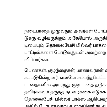
நடை​பாதை முழு​வதும் அவர்​கள் போட்டு செ
டுக்கு வழி​வகுக்​கும். அதே​போல் அரு​க
டியை​யும், தொலைபேசி பில்​லர் பாக்​ஸை​ய
பாட்​டில்​களை போடு​வதுடன் அவற்றை சே
விப்​பார்​கள்.
பெண்​கள், குழந்​தைகள், மாணவர்​கள்
கப்​படு​கின்​றனர். எனவே சம்​பந்​தப்​ப
பாதைகளில் அமர்ந்து குடிப்​பதை தடுக்​
தவிர்க்​க​வும் தகுந்த நடவடிக்​கை எடுக்
தொலை​பேசி பில்​லர் பாக்​ஸ் ஆகிய​வற்
அதில் போ​டாத​வாறு துறை​யினர்​ நடவடி