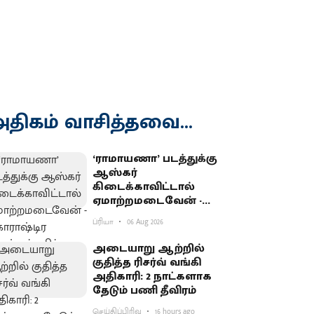
திகம் வாசித்தவை...
‘ராமாயணா’ படத்துக்கு
ஆஸ்கர்
கிடைக்காவிட்டால்
ஏமாற்றமடைவேன் -
மகாராஷ்டிர முதல்வர்
ப்ரியா
06 Aug 2026
பகிர்வு
அடையாறு ஆற்றில்
குதித்த ரிசர்வ் வங்கி
அதிகாரி: 2 நாட்களாக
தேடும் பணி தீவிரம்
செய்திப்பிரிவு
16 hours ago