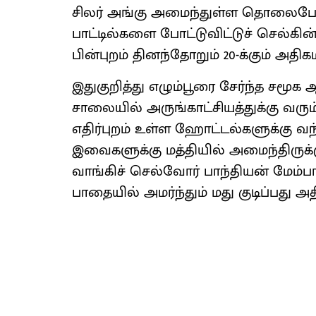
சிலர் அங்கு அமைந்​துள்ள தொலை​பேசி இ
பாட்​டில்​களை போட்​டு​விட்​டுச் செல்​
பின்​புறம் தினந்​தோறும் 20-க்​கும் அதி
இதுகுறித்து எழும்​பூரை சேர்ந்த சமூக 
சாலை​யில் அருங்​காட்​சி​யத்​துக்கு வரு
எதிர்​புறம் உள்ள ஹோட்​டல்​களுக்கு வந
இவை​களுக்கு மத்​தி​யில் அமைந்​திருக்
வாங்​கிச் செல்​வோர் பாந்​தி​யன் மேம்​ப
பாதை​யில் அமர்ந்​தும் மது குடிப்பது அத