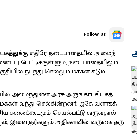
Follow Us
அ
​சி​யகத்​துக்கு எதிரே நடை​பாதை​யில் அமைந்​
்பு பெட்​டிக்​குள்​ளும், நடை​பாதை​யிலும்
பகு​தி​யில் நடந்து செல்​லும் மக்​கள் கடும்
ில் அமைந்​துள்ள அரசு அருங்​காட்​சி​யகத்​
க்​கள் வந்து செல்​கின்​றனர். இதே வளாகத்​
சிய கலைக்​கூட​மும் செயல்​பட்டு வரு​வ​தால்
ும், இளைஞர்​களும் அதி​கள​வில் வருகை தரு​