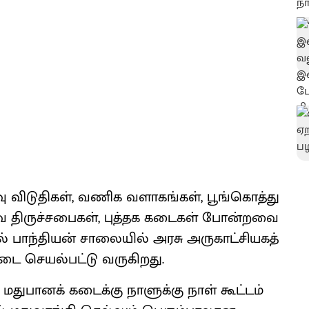
ிடு​தி​கள், வணிக வளாகங்​கள், பூங்​கொத்து
வ திருச்​சபைகள், புத்தக கடைகள் போன்​றவை​
 பாந்​தி​யன் சாலை​யில் அரசு அரு​காட்​சி​யகத்​
 கடை செயல்​பட்டு வரு​கிறது.
் மது​பானக் கடைக்கு நாளுக்கு நாள் கூட்​டம்