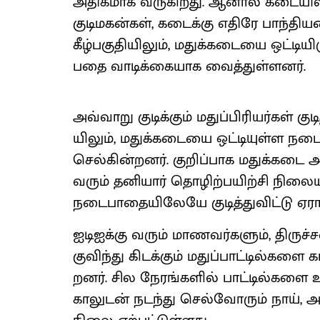
அதி​க​மாக வரு​கிறது. ஆனால் கடை​யில
குடிமகன்​கள், கடைக்​கு எதிரே பாந்​தி
கீழ்​பகு​தி​யிலும், மதுக்​கடையை ஒட்​டி​ய
பதை வாடிக்​கை​யாக வைத்​துள்​ளனர்.
அவ்​வாறு குடிக்​கும் மதுப்​பிரியர்​கள் கு
யிலும், மதுக்​கடையை ஒட்​டி​யுள்ள நடை​
செல்கின்​றனர். குறிப்​பாக மதுக்​கடை 
வரும் தனி​யார் தொழிற்​ப​யிற்சி நிலை​ய
நடை​பாதை​யிலேயே குடித்​து​விட்டு ஏராள
ஐடிஐக்கு வரும் மாணவர்​களும், திருச
குவிந்து கிடக்​கும் மதுப்​பாட்​டில்​க
றனர். சில நேரங்​களில் பாட்​டில்​கள
காலுடன் நடந்து செல்​வோரும் நாய், அ