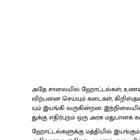
அதே சாலை​யில் ஹோட்​டல்​கள், உணவு வ
விற்​பனை செய்​யும் கடைகள், கிறிஸ்த
யும் இயங்கி வரு​கின்​றன. இந்​நிலை​யில்
துக்கு எதிர்​புறம் ஒரு அரசு மது​பானக்
ஹோட்​டல்​களுக்கு மத்​தி​யில் இயங்​கும