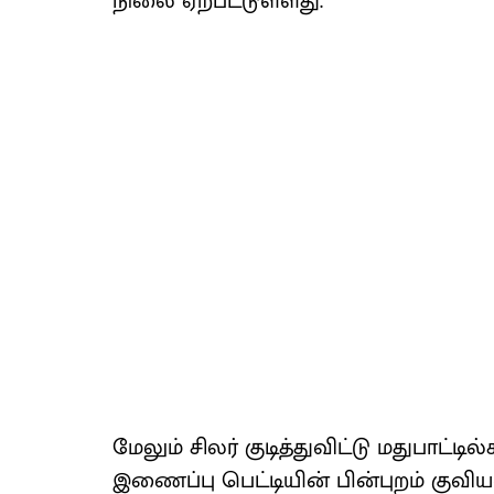
நிலை ஏற்​பட்​டுள்​ளது.
மேலும் சிலர் குடித்​து​விட்டு மது​பாட்​
இணைப்பு பெட்​டி​யின் பின்​புறம் குவிய