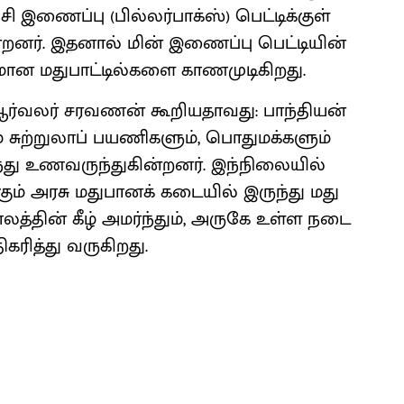
ணைப்பு (பில்​லர்பாக்​ஸ்) பெட்​டிக்​குள்
கின்​றனர். இதனால் மின் இணைப்பு பெட்​டி​யின்
​க​மான மது​பாட்​டில்​களை காண​முடிகிறது.
ஆர்​வலர் சரவணன் கூறிய​தாவது: பாந்​தி​யன்
ம் சுற்​றுலாப் பயணி​களும், பொது​மக்​களும்
்து உணவருந்​துகின்​றனர். இந்​நிலை​யில்
​கும் அரசு மதுபானக் கடை​யில் இருந்து மது
ாலத்​தின் கீழ் அமர்ந்​தும், அருகே உள்ள நடை​
ிகரித்து வரு​கிறது.