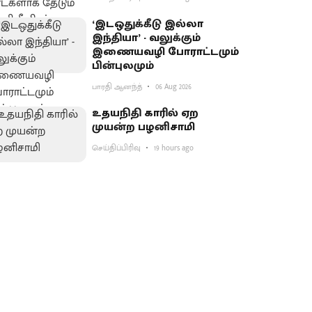
‘இடஒதுக்கீடு இல்லா
இந்தியா’ - வலுக்கும்
இணையவழி போராட்டமும்
பின்புலமும்
பாரதி ஆனந்த்
06 Aug 2026
உதயநிதி காரில் ஏற
முயன்ற பழனிசாமி
செய்திப்பிரிவு
19 hours ago