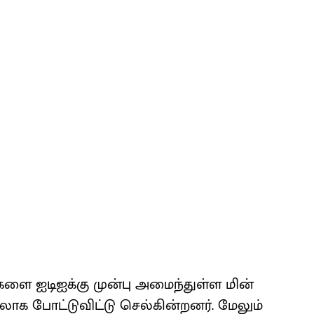
டில்​களை ஐடிஐக்கு முன்பு அமைந்​துள்ள மின்
​லாக போட்​டு​விட்டு செல்​கின்​றனர். மேலும்