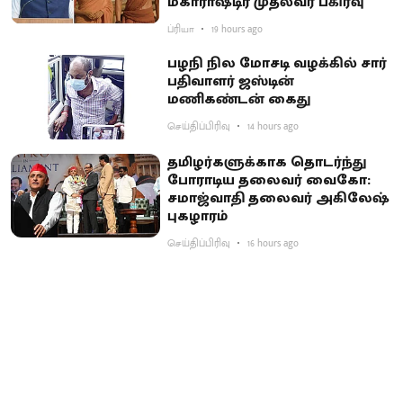
மகாராஷ்டிர முதல்வர் பகிர்வு
ப்ரியா
19 hours ago
பழநி நில மோசடி வழக்கில் சார்
பதிவாளர் ஜஸ்டின்
மணிகண்டன் கைது
செய்திப்பிரிவு
14 hours ago
தமிழர்களுக்காக தொடர்ந்து
போராடிய தலைவர் வைகோ:
சமாஜ்வாதி தலைவர் அகிலேஷ்
புகழாரம்
செய்திப்பிரிவு
16 hours ago