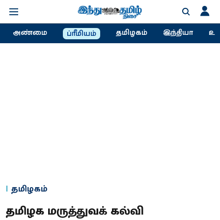
அண்மை
தமிழகம்
இந்தியா
உல
ப்ரீமியம்
தமிழகம்
தமிழக மருத்துவக் கல்வி