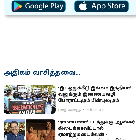
அதிகம் வாசித்தவை...
‘இடஒதுக்கீடு இல்லா இந்தியா’ -
வலுக்கும் இணையவழி
போராட்டமும் பின்புலமும்
பாரதி ஆனந்த்
22 hours ago
‘ராமாயணா’ படத்துக்கு ஆஸ்கர்
கிடைக்காவிட்டால்
ஏமாற்றமடைவேன் -