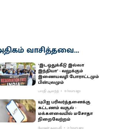
திகம் வாசித்தவை...
‘இடஒதுக்கீடு இல்லா
இந்தியா’ - வலுக்கும்
இணையவழி போராட்டமும்
பின்புலமும்
பாரதி ஆனந்த்
19 hours ago
யுபிஐ பரிவர்த்தனைக்கு
கட்டணம் வசூல் -
மக்களவையில் மசோதா
நிறைவேற்றம்
மோகன் கணபதி
21 hours ago