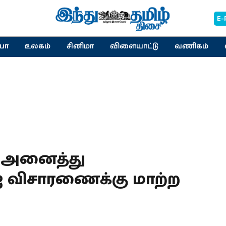
E-
யா
உலகம்
சினிமா
விளையாட்டு
வணிகம்
: அனைத்து
ஐ விசாரணைக்கு மாற்ற