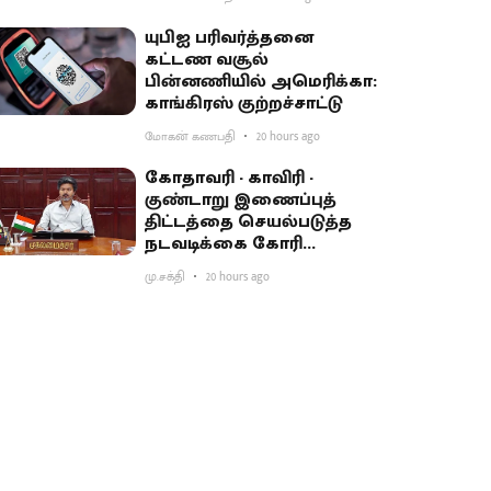
யுபிஐ பரிவர்த்தனை
கட்டண வசூல்
பின்னணியில் அமெரிக்கா:
காங்கிரஸ் குற்றச்சாட்டு
மோகன் கணபதி
20 hours ago
கோதாவரி - காவிரி -
குண்டாறு இணைப்புத்
திட்டத்தை செயல்படுத்த
நடவடிக்கை கோரி
பிரதமருக்கு முதல்வர்
மு.சக்தி
20 hours ago
விஜய் கடிதம்