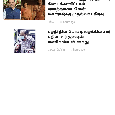
கிடைக்காவிட்டால்
ஏமாற்றமடைவேன் -
மகாராஷ்டிர முதல்வர் பகிர்வு
ப்ரியா
22 hours ago
பழநி நில மோசடி வழக்கில் சார்
பதிவாளர் ஜஸ்டின்
மணிகண்டன் கைது
செய்திப்பிரிவு
17 hours ago