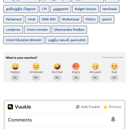
தர்மேந்திர பிரதான்
CPI
முத்தரசன்
Budget Session
tamilnadu
Parliament
Hindi
DMK MPs
Mutharasan
Politics
speech
condemns
Union minister
Dharmendra Pradhan
Union Education Minister
மத்திய கல்வி அமைச்சர்