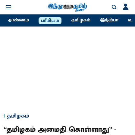
அண்மை
தமிழகம்
இந்தியா
உல
ப்ரீமியம்
தமிழகம்
“தமிழகம் அமைதி கொள்ளாது” -