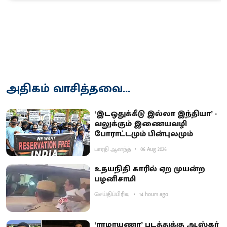
அதிகம் வாசித்தவை...
‘இடஒதுக்கீடு இல்லா இந்தியா’ -
வலுக்கும் இணையவழி
போராட்டமும் பின்புலமும்
பாரதி ஆனந்த்
06 Aug 2026
உதயநிதி காரில் ஏற முயன்ற
பழனிசாமி
செய்திப்பிரிவு
14 hours ago
‘ராமாயணா’ படத்துக்கு ஆஸ்கர்