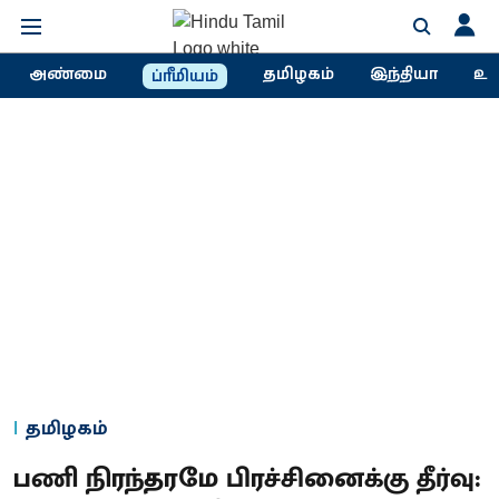
அண்மை
தமிழகம்
இந்தியா
உல
ப்ரீமியம்
தமிழகம்
பணி நிரந்தரமே பிரச்சினைக்கு தீர்வு: