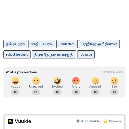
தமிழக அரசு
ஊதிய உயர்வு
Tamil Nadu
பகுதிநேர ஆசிரியர்கள்
school teachers
திமுக தேர்தல் வாக்குறுதி
job issue