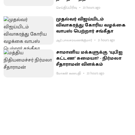
செய்திப்பிரிவு
20 hours ago
முதல்வர் விஜய்யிடம்
விவாகரத்து கோரிய வழக்கை
வாபஸ் பெற்றார் சங்கீதா
ஆர்.பாலசரவணக்குமார்
21 hours ago
சாமானிய மக்களுக்கு ‘யுபிஐ
கட்டண’ சுமையா? - நிர்மலா
சீதாராமன் விளக்கம்
மோகன் கணபதி
20 hours ago