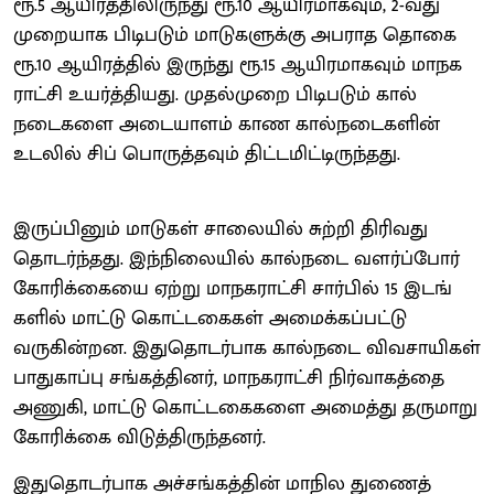
ரூ.5 ஆயிரத்​திலிருந்து ரூ.10 ஆயிர​மாக​வும், 2-வது
முறையாக பிடிபடும் மாடு​களுக்கு அபராத தொகை
ரூ.10 ஆயிரத்​தில் இருந்து ரூ.15 ஆயிர​மாக​வும் மாநக​
ராட்சி உயர்த்தி​யது. முதல்​முறை பிடிபடும் கால்​
நடைகளை அடையாளம் காண கால்​நடைகளின்
உடலில் சிப் பொருத்​த​வும் திட்​ட​மிட்​டிருந்​தது.
இருப்​பினும் மாடுகள் சாலை​யில் சுற்றி திரிவது
தொடர்ந்​தது. இந்நிலை​யில் கால்நடை வளர்ப்​போர்
கோரிக்கையை ஏற்று மாநக​ராட்சி சார்​பில் 15 இடங்​
களில் மாட்டு கொட்​டகைகள் அமைக்​கப்​பட்டு
வருகின்றன. இதுதொடர்பாக கால்நடை விவசா​யிகள்
பாது​காப்பு சங்கத்​தினர், மாநக​ராட்சி நிர்​வாகத்தை
அணுகி, மாட்டு கொட்​டகைகளை அமைத்து தருமாறு
கோரிக்கை விடுத்​திருந்​தனர்.
இதுதொடர்பாக அச்சங்​கத்​தின் மாநில துணைத்​