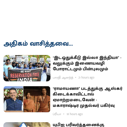
அதிகம் வாசித்தவை...
‘இடஒதுக்கீடு இல்லா இந்தியா’ -
வலுக்கும் இணையவழி
போராட்டமும் பின்புலமும்
பாரதி ஆனந்த்
21 hours ago
‘ராமாயணா’ படத்துக்கு ஆஸ்கர்
கிடைக்காவிட்டால்
ஏமாற்றமடைவேன் -
மகாராஷ்டிர முதல்வர் பகிர்வு
ப்ரியா
18 hours ago
யுபிஐ பரிவர்த்தனைக்கு