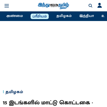
அண்மை
தமிழகம்
இந்தியா
உல
ப்ரீமியம்
தமிழகம்
15 இடங்களில் மாட்டு கொட்டகை -