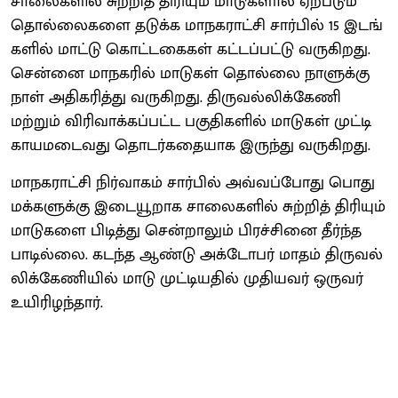
சாலைகளில் சுற்றித் திரி​யும் மாடு​களால் ஏற்படும்
தொல்​லைகளை தடுக்க மாநக​ராட்சி சார்​பில் 15 இடங்​
களில் மாட்டு கொட்டகைகள் கட்டப்​பட்டு வருகிறது.
சென்னை மாநகரில் மாடுகள் தொல்லை நாளுக்கு
நாள் அதிகரித்து வருகிறது. திரு​வல்​லிக்​கேணி
மற்றும் விரிவாக்​கப்​பட்ட பகுதி​களில் மாடுகள் முட்டி
காயமடைவது தொடர்​கதையாக இருந்து வருகிறது.
மாநக​ராட்சி நிர்​வாகம் சார்​பில் அவ்வப்​போது பொது​
மக்​களுக்கு இடையூறாக சாலைகளில் சுற்றித் திரி​யும்
மாடுகளை பிடித்து சென்​றாலும் பிரச்​சினை தீர்ந்​த​
பாடில்லை. கடந்த ஆண்டு அக்டோபர் மாதம் திரு​வல்​
லிக்​கேணி​யில் மாடு முட்​டிய​தில் முதி​யவர் ஒருவர்
உயிரிழந்​தார்.