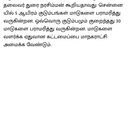
தலைவர் துரை நரசிம்மன் கூறிய​தாவது: சென்னை​
யில் 5 ஆயிரம் குடும்​பங்கள் மாடுகளை பராமரித்து
வருகின்றன. ஒவ்வொரு குடும்ப​மும் குறைந்தது 30
மாடுகளை பராமரித்து வருகின்றன. மாடுகளை
வளர்க்க ஏதுவான கட்டமைப்பை மாநக​ராட்சி
அமைக்க வேண்​டும்.