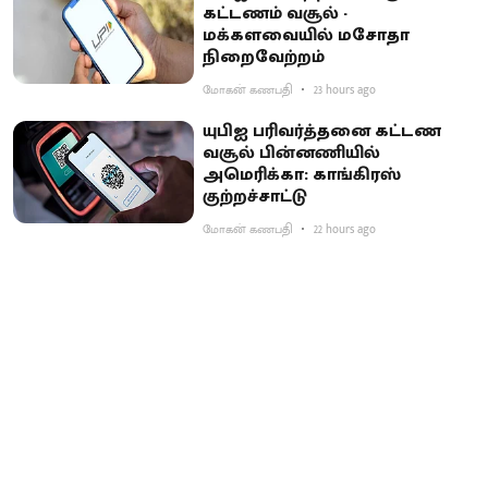
கட்டணம் வசூல் -
மக்களவையில் மசோதா
நிறைவேற்றம்
மோகன் கணபதி
23 hours ago
யுபிஐ பரிவர்த்தனை கட்டண
வசூல் பின்னணியில்
அமெரிக்கா: காங்கிரஸ்
குற்றச்சாட்டு
மோகன் கணபதி
22 hours ago