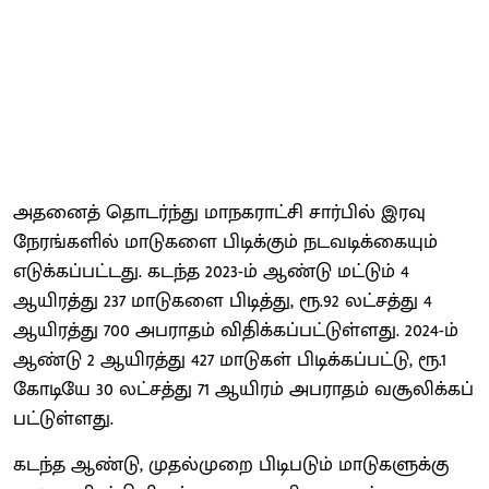
அதனைத் தொடர்ந்து மாநக​ராட்சி சார்​பில் இரவு
நேரங்​களில் மாடுகளை பிடிக்​கும் நடவடிக்கை​யும்
எடுக்​கப்​பட்​டது. கடந்த 2023-ம் ஆண்டு மட்டும் 4
ஆயிரத்து 237 மாடுகளை பிடித்து, ரூ.92 லட்சத்து 4
ஆயிரத்து 700 அபராதம் விதிக்​கப்​பட்​டுள்​ளது. 2024-ம்
ஆண்டு 2 ஆயிரத்து 427 மாடுகள் பிடிக்​கப்​பட்டு, ரூ.1
கோடியே 30 லட்சத்து 71 ஆயிரம் அபராதம் வசூலிக்​கப்​
பட்​டுள்​ளது.
கடந்த ஆண்டு, முதல்​முறை பிடிபடும் மாடு​களுக்கு