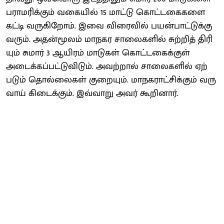
பராமரிக்​கும் வகையில் 15 மாட்டு கொட்​டகைகளை
கட்டி வருகிறோம். இவை விரை​வில் பயன்​பாட்டுக்கு
வரும். அதன்​மூலம் மாநகர சாலைகளில் சுற்றித் ​திரி​
யும் சு​மார் 3 ஆ​யிரம் ​மாடு​கள் ​கொட்​டகைக்​குள்
அடைக்​கப்​பட்டு​விடும். அவற்​றால் சாலைகளில் ஏற்​
படும் தொல்​லைகள் குறை​யும். ​மாநக​ராட்​சிக்​கும் வரு​
வாய் கிடைக்​கும். இவ்​வாறு அவர்​ கூறினார்​.