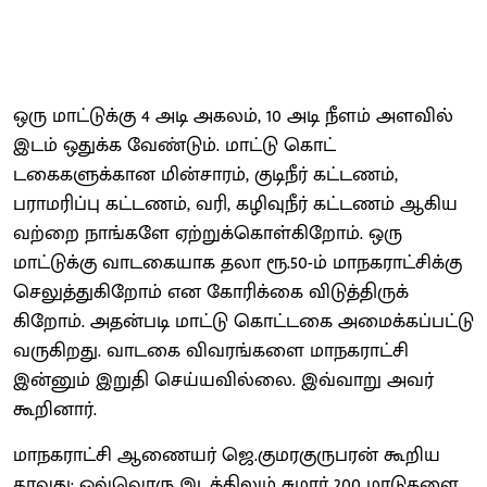
ஒரு மாட்டுக்கு 4 அடி அகலம், 10 அடி நீளம் அளவில்
இடம் ஒதுக்க வேண்​டும். மாட்டு கொட்​
டகைகளுக்கான மின்​சா​ரம், குடிநீர் கட்ட​ணம்,
பராமரிப்பு கட்ட​ணம், வரி, கழிவுநீர் கட்டணம் ஆகிய​
வற்றை நாங்களே ஏற்றுக்​கொள்​கிறோம். ஒரு
மாட்டுக்கு வாடகையாக தலா ரூ.50-ம் மாநக​ராட்​சிக்கு
செலுத்து​கிறோம் என கோரிக்கை விடுத்​திருக்​
கிறோம். அதன்படி மாட்டு கொட்டகை அமைக்​கப்​பட்டு
வருகிறது. வாடகை விவரங்களை மாநக​ராட்சி
இன்னும் இறுதி செய்ய​வில்லை. இவ்வாறு அவர்
கூறினார்.
மாநக​ராட்சி ஆணையர் ஜெ.குமரகுருபரன் கூறிய​
தாவது: ஒவ்வொரு இடத்​தி​லும் சுமார் 200 மாடுகளை