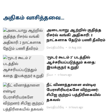
அதிகம் வாசித்தவை...
அடையாறு ஆற்றில் குதித்த
ரிசர்வ் வங்கி அதிகாரி: 2
நாட்களாக தேடும் பணி தீவிரம்
செய்திப்பிரிவு
07 Aug 2026
‘மூடர் கூடம் 2’ படத்தில்
ஆச்சரியப்படுத்​தும் கதை:
இயக்குநர் உறுதி
நிலா
17 hours ago
நீட் வினாத்தாளை என்டிஏ
பேராசிரியர்களே விற்றனர்:
சிபிஐ குற்றப் பத்திரிகையில்
தகவல்
செய்திப்பிரிவு
19 hours ago