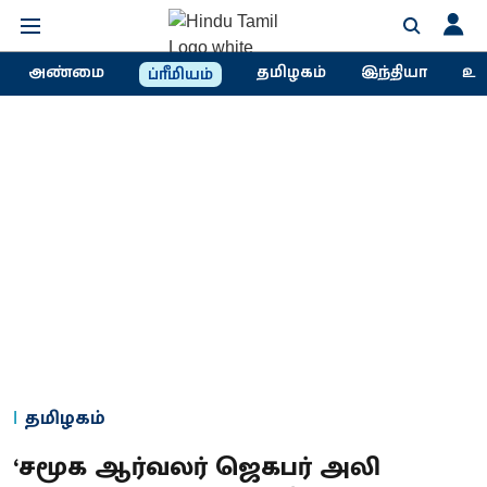
அண்மை
தமிழகம்
இந்தியா
உல
ப்ரீமியம்
தமிழகம்
‘சமூக ஆர்வலர் ஜெகபர் அலி