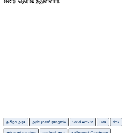
எனத் தெரிவித்துள்ளார்.
தமிழக அரசு
அன்புமணி ராமதாஸ்
Social Activist
PMK
dmk
anbumani ramadoss
tamilnadu govt
கனிமவளக் கொள்ளை