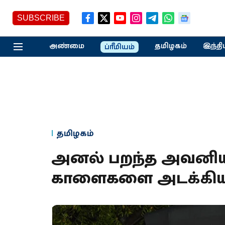
SUBSCRIBE
அண்மை
தமிழகம்
இந்தி
ப்ரீமியம்
தமிழகம்
அனல் பறந்த அவனியாபு
காளைகளை அடக்கிய கார