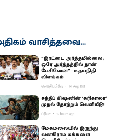
திகம் வாசித்தவை...
“இரட்டை அர்த்தமில்லை;
ஒரே அர்த்தத்தில் தான்
பேசினேன்” - உதயநிதி
விளக்கம்
செய்திப்பிரிவு
04 Aug 2026
சந்தீப் கிஷனின் ‘கரிகாலா’
முதல் தோற்றம் வெளியீடு!
ப்ரியா
16 hours ago
மேகமலையில் இருந்து
வனகிராம மக்களை