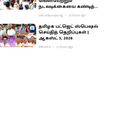
வெளியேற்றும்
நடவடிக்கையை கண்டித்து
ஆர்ப்பாட்டம்
என்.கணேஷ்ராஜ்
20 hours ago
தமிழக பட்ஜெட் ஸ்பெஷல்
செய்தித் தெறிப்புகள் |
ஆகஸ்ட் 5, 2026
Rathish.R
23 hours ago