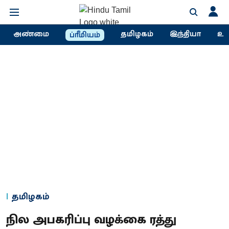
அண்மை
தமிழகம்
இந்தியா
உல
ப்ரீமியம்
தமிழகம்
நில அபகரிப்பு வழக்கை ரத்து