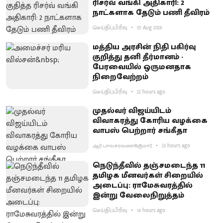
ரிசர்வ் வங்கி அதிகாரி: 2
நாட்களாக தேடும் பணி தீவிரம்
செய்திப்பிரிவு
07 Aug 2026
மத்திய அரசின் நிதி பகிர்வு
குறித்து தனி தீர்மானம் -
பேரவையில் ஒருமனதாக
நிறைவேற்றம்
செய்திப்பிரிவு
22 hours ago
முதல்வர் விஜய்யிடம்
விவாகரத்து கோரிய வழக்கை
வாபஸ் பெற்றார் சங்கீதா
ஆர்.பாலசரவணக்குமார்
23 hours ago
நெடுந்தீவில் தஞ்சமடைந்த 11
தமிழக மீனவர்கள் சிறையில்
அடைப்பு: ராமேசுவரத்தில்
இன்று வேலைநிறுத்தம்
செய்திப்பிரிவு
14 hours ago