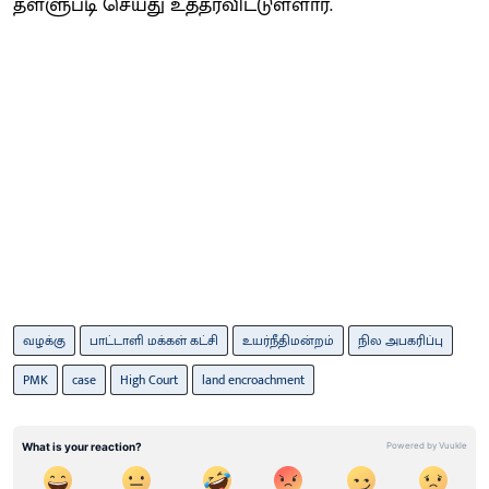
தள்ளுபடி செய்து உத்தரவிட்டுள்ளார்.
வழக்கு
பாட்டாளி மக்கள் கட்சி
உயர்நீதிமன்றம்
நில அபகரிப்பு
PMK
case
High Court
land encroachment