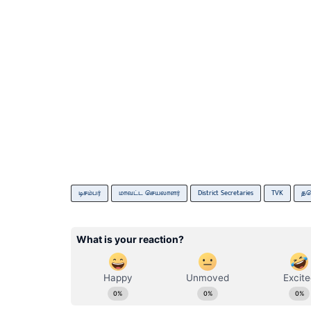
டிசம்பர்
மாவட்ட செயலாளர்
District Secretaries
TVK
த