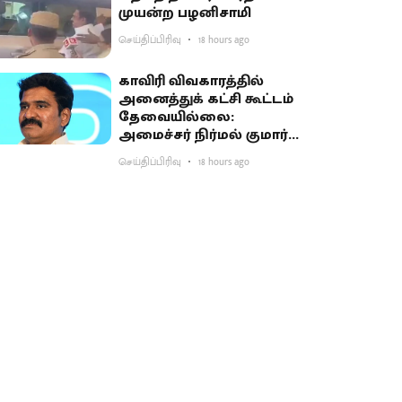
முயன்ற பழனிசாமி
செய்திப்பிரிவு
18 hours ago
காவிரி விவகாரத்தில்
அனைத்துக் கட்சி கூட்டம்
தேவையில்லை:
அமைச்சர் நிர்மல் குமார்
விளக்கம்
செய்திப்பிரிவு
18 hours ago