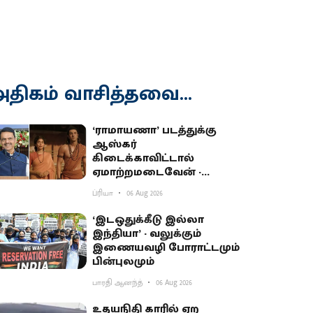
திகம் வாசித்தவை...
‘ராமாயணா’ படத்துக்கு
ஆஸ்கர்
கிடைக்காவிட்டால்
ஏமாற்றமடைவேன் -
மகாராஷ்டிர முதல்வர்
ப்ரியா
06 Aug 2026
பகிர்வு
‘இடஒதுக்கீடு இல்லா
இந்தியா’ - வலுக்கும்
இணையவழி போராட்டமும்
பின்புலமும்
பாரதி ஆனந்த்
06 Aug 2026
உதயநிதி காரில் ஏற