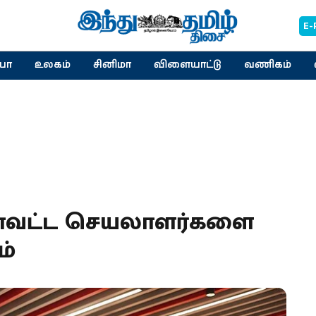
E-
யா
உலகம்
சினிமா
விளையாட்டு
வணிகம்
் மாவட்ட செயலாளர்களை
ம்