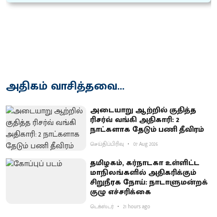
அதிகம் வாசித்தவை...
அடையாறு ஆற்றில் குதித்த
ரிசர்வ் வங்கி அதிகாரி: 2
நாட்களாக தேடும் பணி தீவிரம்
செய்திப்பிரிவு
07 Aug 2026
தமிழகம், கர்நாடகா உள்ளிட்ட
மாநிலங்களில் அதிகரிக்கும்
சிறுநீரக நோய்: நாடாளுமன்றக்
குழு எச்சரிக்கை
டெக்ஸ்டர்
21 hours ago