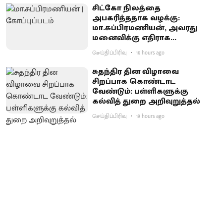
சிட்கோ நிலத்தை
அபகரித்ததாக வழக்கு:
மா.சுப்பிரமணியன், அவரது
மனைவிக்கு எதிராக
குற்றச்சாட்டு பதிவு
செய்திப்பிரிவு
16 hours ago
சுதந்திர தின விழாவை
சிறப்பாக கொண்டாட
வேண்டும்: பள்ளிகளுக்கு
கல்வித் துறை அறிவுறுத்தல்
செய்திப்பிரிவு
19 hours ago