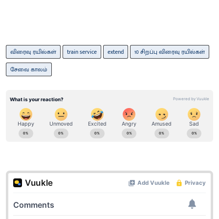
விரைவு ரயில்கள்
train service
extend
10 சிறப்பு விரைவு ரயில்கள்
சேவை காலம்