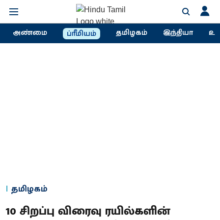
அண்மை
தமிழகம்
இந்தியா
உல
ப்ரீமியம்
தமிழகம்
10 சிறப்பு விரைவு ரயில்களின்