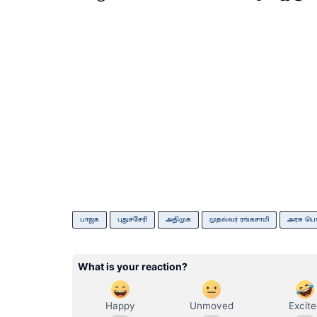
பாஜக
புதுச்சேரி
அதிமுக
முதல்வர் ரங்கசாமி
அரசு பொ