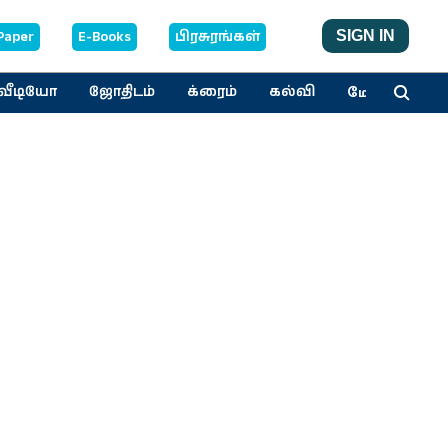
Paper
E-Books
பிரசுரங்கள்
SIGN IN
மேலும்
வீடியோ
ஜோதிடம்
க்ரைம்
கல்வி