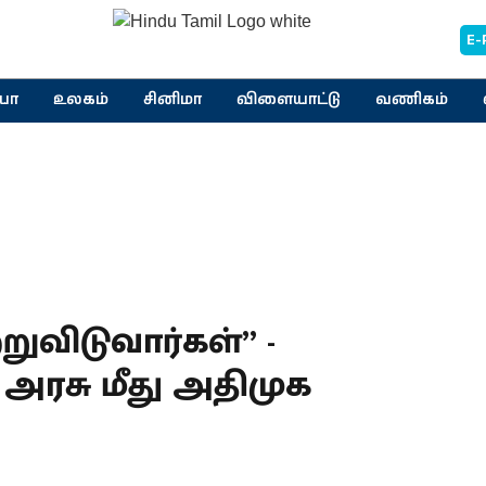
E-
யா
உலகம்
சினிமா
விளையாட்டு
வணிகம்
றுவிடுவார்கள்” -
க அரசு மீது அதிமுக