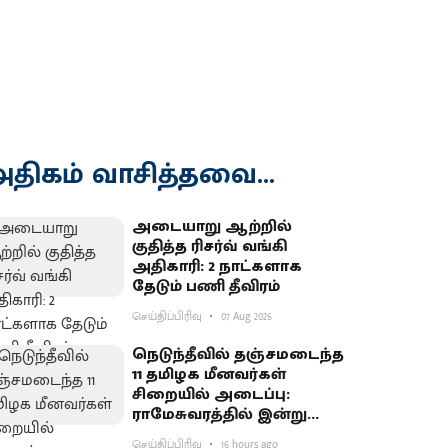
திகம் வாசித்தவை...
அடையாறு ஆற்றில்
குதித்த ரிசர்வ் வங்கி
அதிகாரி: 2 நாட்களாக
தேடும் பணி தீவிரம்
செய்திப்பிரிவு
07 Aug 2026
நெடுந்தீவில் தஞ்சமடைந்த
11 தமிழக மீனவர்கள்
சிறையில் அடைப்பு:
ராமேசுவரத்தில் இன்று
வேலைநிறுத்தம்
செய்திப்பிரிவு
16 hours ago