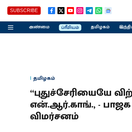
SUBSCRIBE
அண்மை
தமிழகம்
இந்தி
ப்ரீமியம்
தமிழகம்
“புதுச்சேரியையே விற்
என்.ஆர்.காங்., - பாஜ
விமர்சனம்