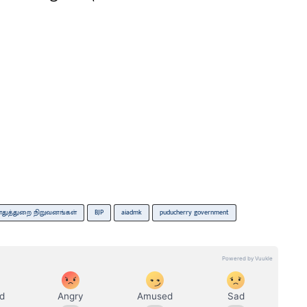
துத்துறை நிறுவனங்கள்
BJP
aiadmk
puducherry government