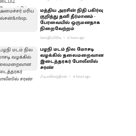
மத்திய அரசின் நிதி பகிர்வு
குறித்து தனி தீர்மானம் -
பேரவையில் ஒருமனதாக
நிறைவேற்றம்
செய்திப்பிரிவு
23 hours ago
பழநி மடம் நில மோசடி
வழக்கில் தலைமறைவான
இடைத்தரகர் போலீஸில்
சரண்
பி.டி.ரவிச்சந்திரன்
19 hours ago