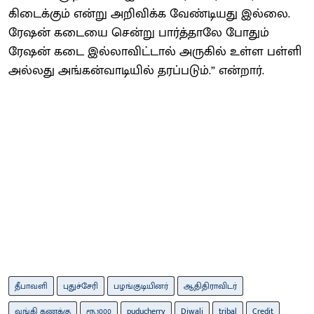
கிடைக்கும் என்று அறிவிக்க வேண்டியது இல்லை.
ரேஷன் கடையை சென்று பார்த்தாலே போதும்
ரேஷன் கடை இல்லாவிட்டால் அருகில் உள்ள பள்ளி
அல்லது அங்கன்வாடியில் தரப்படும்.” என்றார்.
தீபாவளி
புதுச்சேரி
பழங்குடியினர்
ஆதிதிராவிடர்
வங்கி கணக்கு
ரூ.1000
puducherry
Diwali
tribal
Credit