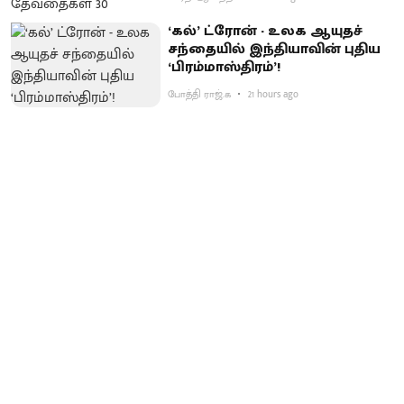
‘கல்’ ட்ரோன் - உலக ஆயுதச்
சந்தையில் இந்தியாவின் புதிய
‘பிரம்மாஸ்திரம்’!
போத்தி ராஜ்.க
21 hours ago