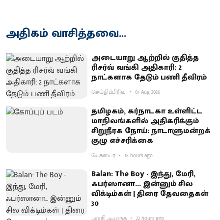
அதிகம் வாசித்தவை...
அடையாறு ஆற்றில் குதித்த
ரிசர்வ் வங்கி அதிகாரி: 2
நாட்களாக தேடும் பணி தீவிரம்
செய்திப்பிரிவு
07 Aug 2026
தமிழகம், கர்நாடகா உள்ளிட்ட
மாநிலங்களில் அதிகரிக்கும்
சிறுநீரக நோய்: நாடாளுமன்றக்
குழு எச்சரிக்கை
டெக்ஸ்டர்
18 hours ago
Balan: The Boy - இந்து, மேரி,
ஃபர்ஸானா... இன்னும் சில
விக்டிம்கள் | திரை தேவதைகள்
30
பாரதி ஆனந்த்
22 hours ago