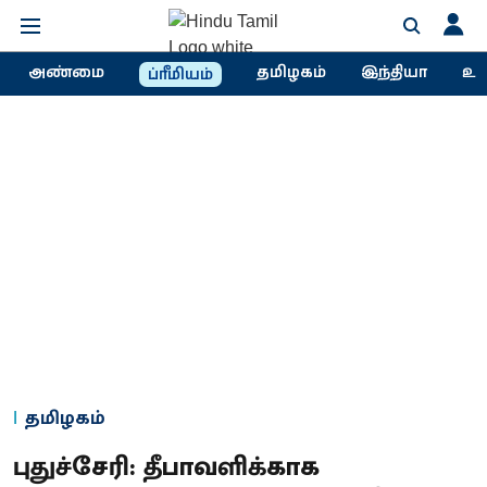
அண்மை
தமிழகம்
இந்தியா
உல
ப்ரீமியம்
தமிழகம்
புதுச்சேரி: தீபாவளிக்காக