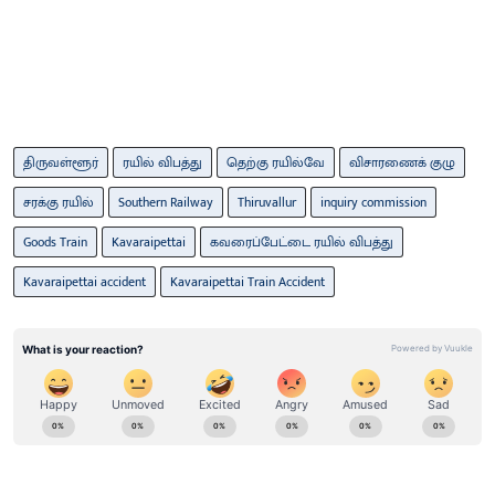
திருவள்ளூர்
ரயில் விபத்து
தெற்கு ரயில்வே
விசாரணைக் குழு
சரக்கு ரயில்
Southern Railway
Thiruvallur
inquiry commission
Goods Train
Kavaraipettai
கவரைப்பேட்டை ரயில் விபத்து
Kavaraipettai accident
Kavaraipettai Train Accident