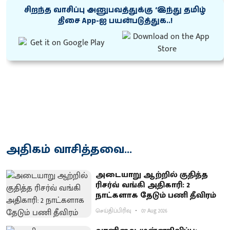
சிறந்த வாசிப்பு அனுபவத்துக்கு ‘இந்து தமிழ்
திசை App-ஐ பயன்படுத்துக..!
அதிகம் வாசித்தவை...
அடையாறு ஆற்றில் குதித்த
ரிசர்வ் வங்கி அதிகாரி: 2
நாட்களாக தேடும் பணி தீவிரம்
செய்திப்பிரிவு
07 Aug 2026