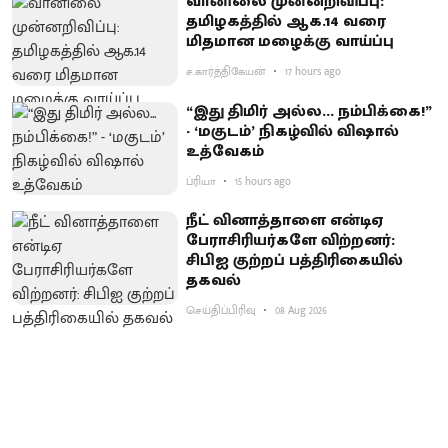
வானிலை முன்னறிவிப்பு:
தமிழகத்தில் ஆக.14 வரை
மிதமான மழைக்கு வாய்ப்பு
ச.கார்த்திகேயன்
17 hours ago
“இது திமிர் அல்ல... நம்பிக்கை!”
- ‘மகுடம்’ நிகழ்வில் விஷால்
உத்வேகம்
ப்ரியா
15 hours ago
நீட் வினாத்தாளை என்டிஏ
பேராசிரியர்களே விற்றனர்:
சிபிஐ குற்றப் பத்திரிகையில்
தகவல்
செய்திப்பிரிவு
08 Aug 2026