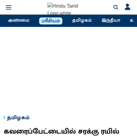
அண்மை
தமிழகம்
இந்தியா
உல
ப்ரீமியம்
தமிழகம்
கவரைப்பேட்டையில் சரக்கு ரயில்