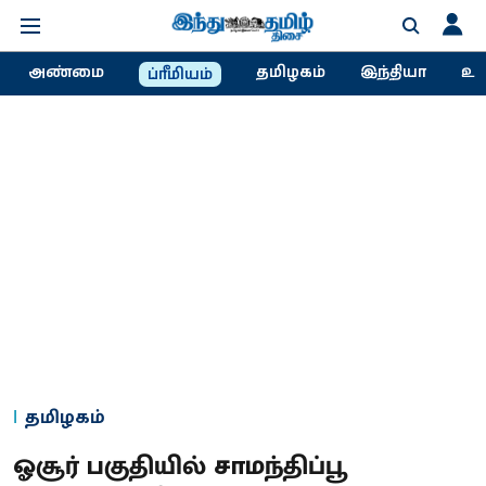
அண்மை
தமிழகம்
இந்தியா
உல
ப்ரீமியம்
தமிழகம்
ஓசூர் பகுதியில் சாமந்திப்பூ