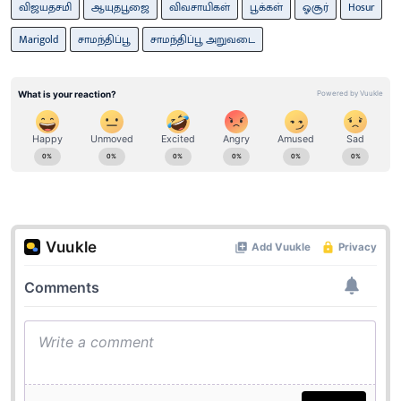
விஜயதசமி
ஆயுதபூஜை
விவசாயிகள்
பூக்கள்
ஓசூர்
Hosur
Marigold
சாமந்திப்பூ
சாமந்திப்பூ அறுவடை