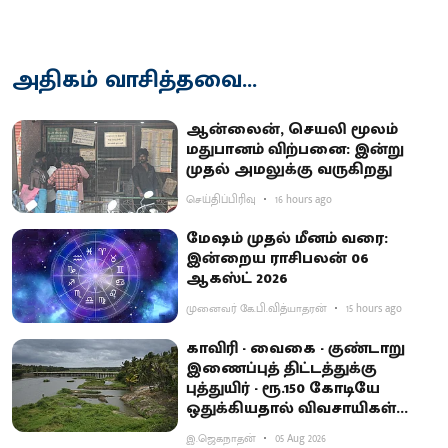
அதிகம் வாசித்தவை...
ஆன்லைன், செயலி மூலம்
மதுபானம் விற்பனை: இன்று
முதல் அமலுக்கு வருகிறது
செய்திப்பிரிவு
16 hours ago
மேஷம் முதல் மீனம் வரை:
இன்றைய ராசிபலன் 06
ஆகஸ்ட் 2026
முனைவர் கே.பி.வித்யாதரன்
15 hours ago
காவிரி - வைகை - குண்டாறு
இணைப்புத் திட்டத்துக்கு
புத்துயிர் - ரூ.150 கோடியே
ஒதுக்கியதால் விவசாயிகள்
ஏமாற்றம்
இ.ஜெகநாதன்
05 Aug 2026