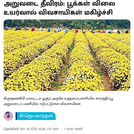
அறுவடை தீவிரம்: பூக்கள் விலை
உயர்வால் விவசாயிகள் மகிழ்ச்சி
கிருஷ்ணகிரி மாவட்டம் ஓசூர் அருகே உத்தனப்பள்ளியில் சாமந்திப்பூ
அறுவடைப் பணியில் ஈடுபட்டுள்ள விவசாயிகள்.
கி.ஜெயகாந்தன்
Updated on
:
10 Oct 2024, 2:51 am
1
min read