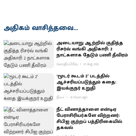
அதிகம் வாசித்தவை...
அடையாறு ஆற்றில் குதித்த
ரிசர்வ் வங்கி அதிகாரி: 2
நாட்களாக தேடும் பணி தீவிரம்
செய்திப்பிரிவு
07 Aug 2026
‘மூடர் கூடம் 2’ படத்தில்
ஆச்சரியப்படுத்​தும் கதை:
இயக்குநர் உறுதி
நிலா
18 hours ago
நீட் வினாத்தாளை என்டிஏ
பேராசிரியர்களே விற்றனர்:
சிபிஐ குற்றப் பத்திரிகையில்
தகவல்