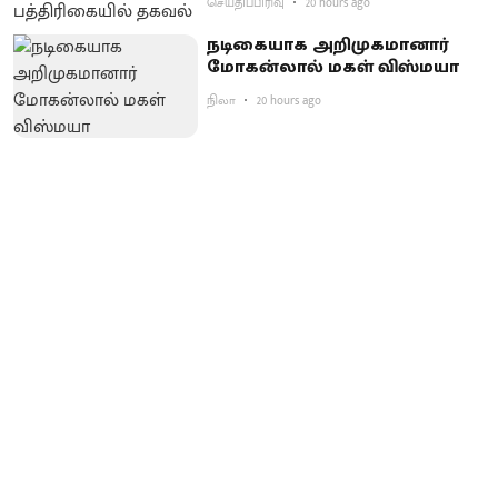
செய்திப்பிரிவு
20 hours ago
நடிகையாக அறிமுகமானார்
மோகன்லால் மகள் விஸ்மயா
நிலா
20 hours ago