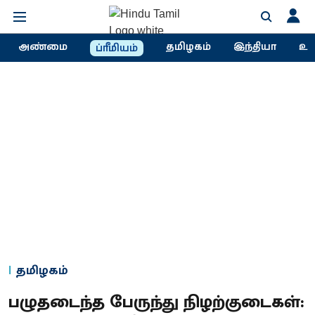
அண்மை
தமிழகம்
இந்தியா
உல
ப்ரீமியம்
தமிழகம்
பழுதடைந்த பேருந்து நிழற்குடைகள்: