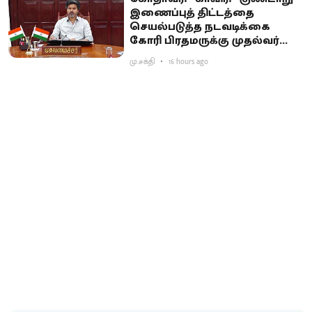
இணைப்புத் திட்டத்தை
செயல்படுத்த நடவடிக்கை
கோரி பிரதமருக்கு முதல்வர்
விஜய் கடிதம்
மு.சக்தி
16 hours ago