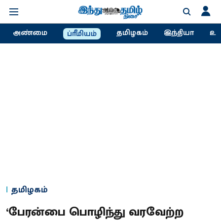
அண்மை
தமிழகம்
இந்தியா
உல
ப்ரீமியம்
தமிழகம்
‘பேரன்பை பொழிந்து வரவேற்ற