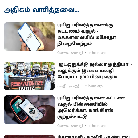
அதிகம் வாசித்தவை...
யுபிஐ பரிவர்த்தனைக்கு
கட்டணம் வசூல் -
மக்களவையில் மசோதா
நிறைவேற்றம்
மோகன் கணபதி
18 hours ago
‘இடஒதுக்கீடு இல்லா இந்தியா’ -
வலுக்கும் இணையவழி
போராட்டமும் பின்புலமும்
பாரதி ஆனந்த்
15 hours ago
யுபிஐ பரிவர்த்தனை கட்டண
வசூல் பின்னணியில்
அமெரிக்கா: காங்கிரஸ்
குற்றச்சாட்டு
மோகன் கணபதி
16 hours ago
கோதாவரி - காவிரி - குண்டாறு