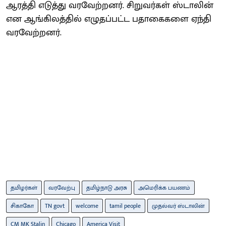
ஆரத்தி எடுத்து வரவேற்றனர். சிறுவர்கள் ஸ்டாலின்
என ஆங்கிலத்தில் எழுதப்பட்ட பதாகைகளை ஏந்தி
வரவேற்றனர்.
தமிழர்கள்
வரவேற்பு
தமிழ்நாடு அரசு
அமெரிக்க பயணம்
சிகாகோ
TN govt
welcome
tamil people
முதல்வர் ஸ்டாலின்
CM MK Stalin
Chicago
America Visit