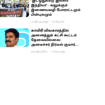
‘இடஒதுக்கீடு இல்லா
இந்தியா’ - வலுக்கும்
இணையவழி போராட்டமும்
பின்புலமும்
பாரதி ஆனந்த்
06 Aug 2026
காவிரி விவகாரத்தில்
அனைத்துக் கட்சி கூட்டம்
தேவையில்லை:
அமைச்சர் நிர்மல் குமார்
விளக்கம்
செய்திப்பிரிவு
16 hours ago