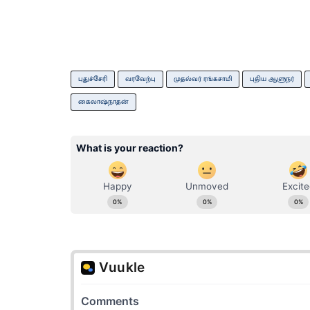
புதுச்சேரி
வரவேற்பு
முதல்வர் ரங்கசாமி
புதிய ஆளுநர்
கைலாஷ்நாதன்