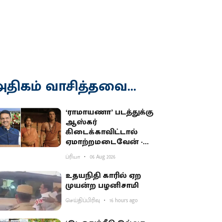
திகம் வாசித்தவை...
‘ராமாயணா’ படத்துக்கு
ஆஸ்கர்
கிடைக்காவிட்டால்
ஏமாற்றமடைவேன் -
மகாராஷ்டிர முதல்வர்
ப்ரியா
06 Aug 2026
பகிர்வு
உதயநிதி காரில் ஏற
முயன்ற பழனிசாமி
செய்திப்பிரிவு
16 hours ago