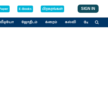
Paper
E-Books
பிரசுரங்கள்
SIGN IN
மேலும்
வீடியோ
ஜோதிடம்
க்ரைம்
கல்வி