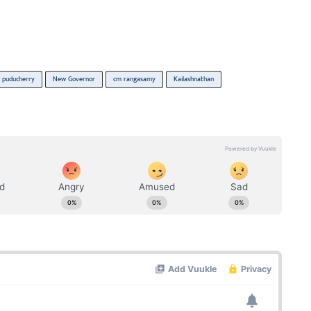
puducherry
New Governor
cm rangasamy
Kailashnathan