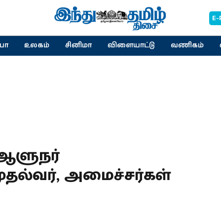
E-
யா
உலகம்
சினிமா
விளையாட்டு
வணிகம்
ய ஆளுநர்
தல்வர், அமைச்சர்கள்